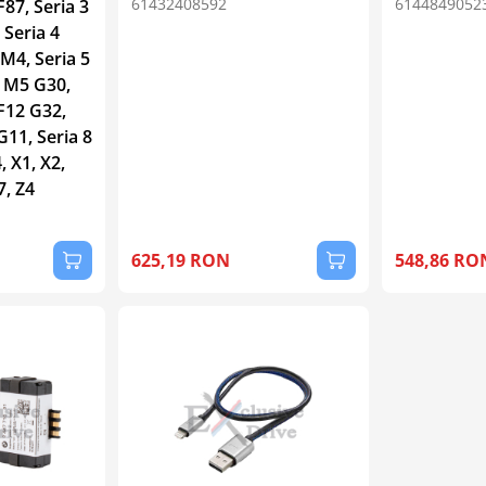
61432408592
6144849052
F87, Seria 3
 Seria 4
M4, Seria 5
0 M5 G30,
 F12 G32,
G11, Seria 8
 X1, X2,
7, Z4
625,19 RON
548,86 RO