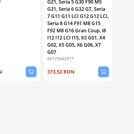
3
G21, Seria 5 G30 F90 M5
G31, Seria 6 G32 GT, Seria
7 G11 G11 LCI G12 G12 LCI,
Seria 8 G14 F91 M8 G15
F92 M8 G16 Gran Coup, i8
I12 I12 LCI I15, X3 G01, X4
G02, X5 G05, X6 G06, X7
G07
66129442977
N
373,52 RON