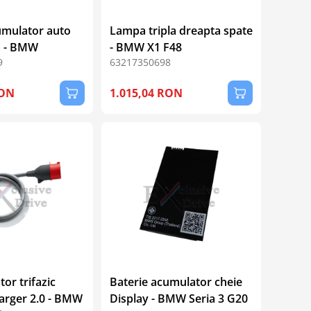
umulator auto
Lampa tripla dreapta spate
 - BMW
- BMW X1 F48
9
63217350698
RON
1.015,04 RON
or trifazic
Baterie acumulator cheie
harger 2.0 - BMW
Display - BMW Seria 3 G20