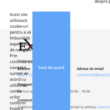
despre 
Acest site
utilizează
cookie-uri
pentru a vă
îmbunătăți
experiența
de navigare.
Prin
Toate preturile includ TVA 21%
continuarea
navigării,
Sunt de acord
Telefon
Adresa de email
sunteți de
0721 282 092
comenzi@exclus
acord cu
Program de lucru
utilizarea
cookie-
De luni pana vineri, intre orele 09.00 - 18.00
urilor
Comenzi
conform
Comenzile se fac pe site sau pe email la adresa
comenzi
Politicii