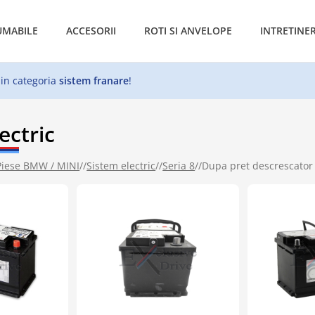
MABILE
ACCESORII
ROTI SI ANVELOPE
INTRETINE
 in categoria
sistem franare
!
ectric
Piese BMW / MINI
//
Sistem electric
//
Seria 8
//
Dupa pret descrescator