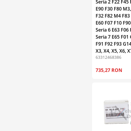
Seria 2 F22 F45 
E90 F30 F80 M3,
F32 F82 M4 F83 
E60 F07 F10 F9
Seria 6 E63 F06
Seria 7 E65 F01 
F91 F92 F93 G14,
X3, X4, X5, X6, X
63312468386
735,27 RON