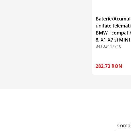
Baterie/Acumul
unitate telemat
BMW - compatibi
8, X1-X7 si MINI
84102447710
282,73 RON
Compl