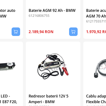
ator auto
Baterie AGM 92 Ah - BMW
Baterie ac
61216806755
BMW
AGM 70 Ah
6121755571
2.189,94 RON
1.970,92 
 LED -
Redresor baterii 12V 5
Cablu adapt
 E87 F20,
Amperi - BMW
Flexible C