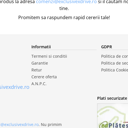
produs la adresa
comenzi@exclusivexdrive.ro
si il cautam n
tine.
Promitem sa raspundem rapid cererii tale!
Informatii
GDPR
Termeni si conditii
Politica de con
Garantie
Politica de se
Retur
Politica Cooki
Cerere oferta
A.N.P.C.
ivexdrive.ro
Plati securizate
@exclusivexdrive.ro
. Nu primim