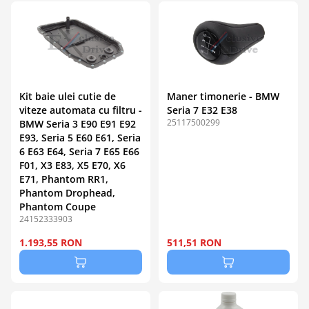
Kit baie ulei cutie de
Maner timonerie - BMW
viteze automata cu filtru -
Seria 7 E32 E38
25117500299
BMW Seria 3 E90 E91 E92
E93, Seria 5 E60 E61, Seria
6 E63 E64, Seria 7 E65 E66
F01, X3 E83, X5 E70, X6
E71, Phantom RR1,
Phantom Drophead,
Phantom Coupe
24152333903
1.193,55 RON
511,51 RON