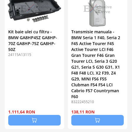
Kit baie ulei cu filtru -
Transmisie manuala -
BMW GA8HP45Z GA8HP-
BMW Seria 1 F40, Seria 2
70Z GA8HP-75Z GA8HP-
F45 Active Tourer F45
50Z
Active Tourer LCI F46
24115A13115
Gran Tourer F46 Gran
Tourer LCI, Seria 3 G20
G21, Seria 5 G30 G31, X1
F48 F48 LCI, X2 F39, Z4
G29, MINI F56 F55
Clubman F54 F54 LCI
Cabrio F57 Countryman
F60
83222455210
1.111,64 RON
138,11 RON