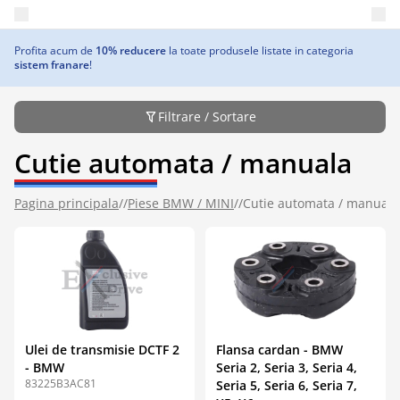
Deschide meniul principal
Profita acum de
10% reducere
la toate produsele listate in categoria
sistem franare
!
Filtrare / Sortare
Cutie automata / manuala
Pagina principala
//
Piese BMW / MINI
//
Cutie automata / manuala
Ulei de transmisie DCTF 2
Flansa cardan - BMW
- BMW
Seria 2, Seria 3, Seria 4,
83225B3AC81
Seria 5, Seria 6, Seria 7,