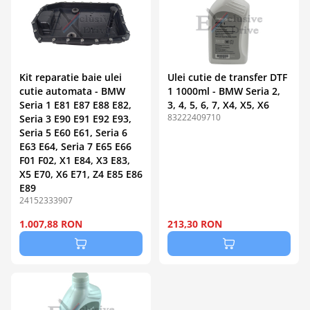
Kit reparatie baie ulei
Ulei cutie de transfer DTF
cutie automata - BMW
1 1000ml - BMW Seria 2,
Seria 1 E81 E87 E88 E82,
3, 4, 5, 6, 7, X4, X5, X6
83222409710
Seria 3 E90 E91 E92 E93,
Seria 5 E60 E61, Seria 6
E63 E64, Seria 7 E65 E66
F01 F02, X1 E84, X3 E83,
X5 E70, X6 E71, Z4 E85 E86
E89
24152333907
1.007,88 RON
213,30 RON