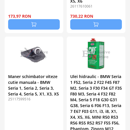
X5, X6
26117610061
173,97 RON
730,22 RON
Maner schimbator viteze
Ulei hidraulic - BMW Seria
cutie manuala - BMW
1 F52, Seria 2 F22 F45 F87
Seria 1, Seria 2, Seria 3,
M2, Seria 3 F30 F34 GT F35
Seria 4, Seria 5, X1, X3, X5
F80 M3, Seria 4 F32 F82
25117599516
M4, Seria 5 F18 G30 G31
G38, Seria 6 F06 F13, Seria
7 E67 F03 G11, i3, i8, X1,
X4, X5, X6, MINI R50 R53
R56 R55 R52 R57 F55 F56,
Phantom, Zinoro M12