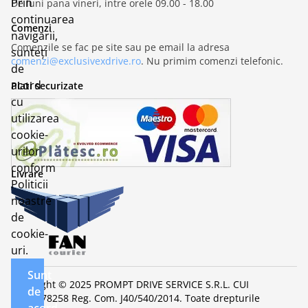
Prin
De luni pana vineri, intre orele 09.00 - 18.00
continuarea
Comenzi
navigării,
Comenzile se fac pe site sau pe email la adresa
sunteți
comenzi@exclusivexdrive.ro
. Nu primim comenzi telefonic.
de
acord
Plati securizate
cu
utilizarea
cookie-
urilor
conform
Livrare
Politicii
noastre
de
cookie-
uri.
Sunt
Copyright © 2025 PROMPT DRIVE SERVICE S.R.L. CUI
de
RO32678258 Reg. Com. J40/540/2014. Toate drepturile