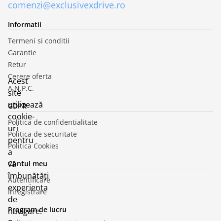
comenzi@exclusivexdrive.ro
Informatii
Termeni si conditii
Garantie
Retur
Cerere oferta
Acest
A.N.P.C.
site
utilizează
GDPR
cookie-
Politica de confidentialitate
uri
Politica de securitate
pentru
Politica Cookies
a
vă
Contul meu
îmbunătăți
Autentificare
experiența
Inregistrare
de
Program de lucru
navigare.