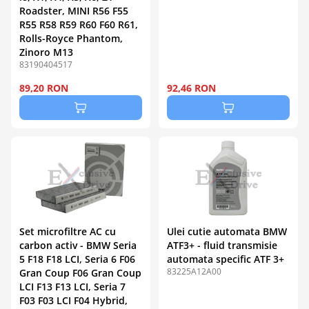
Roadster, MINI R56 F55
R55 R58 R59 R60 F60 R61,
Rolls-Royce Phantom,
Zinoro M13
83190404517
89,20 RON
92,46 RON
Set microfiltre AC cu
Ulei cutie automata BMW
carbon activ - BMW Seria
ATF3+ - fluid transmisie
5 F18 F18 LCI, Seria 6 F06
automata specific ATF 3+
83225A12A00
Gran Coup F06 Gran Coup
LCI F13 F13 LCI, Seria 7
F03 F03 LCI F04 Hybrid,