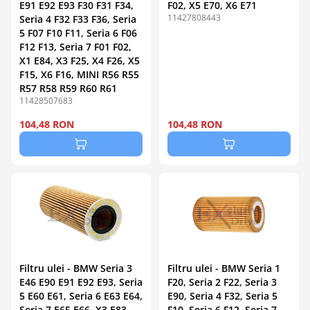
E91 E92 E93 F30 F31 F34,
F02, X5 E70, X6 E71
11427808443
Seria 4 F32 F33 F36, Seria
5 F07 F10 F11, Seria 6 F06
F12 F13, Seria 7 F01 F02,
X1 E84, X3 F25, X4 F26, X5
F15, X6 F16, MINI R56 R55
R57 R58 R59 R60 R61
11428507683
104,48 RON
104,48 RON
Filtru ulei - BMW Seria 3
Filtru ulei - BMW Seria 1
E46 E90 E91 E92 E93, Seria
F20, Seria 2 F22, Seria 3
5 E60 E61, Seria 6 E63 E64,
E90, Seria 4 F32, Seria 5
Seria 7 E65 E66, X3 E83,
F10, Seria 6 F12, Seria 7