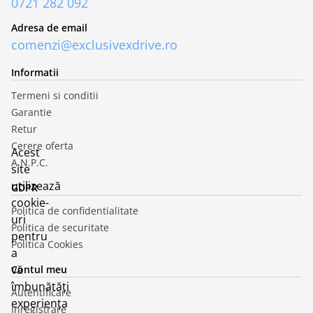
0721 282 092
Adresa de email
comenzi@exclusivexdrive.ro
Informatii
Termeni si conditii
Garantie
Retur
Cerere oferta
Acest
A.N.P.C.
site
utilizează
GDPR
cookie-
Politica de confidentialitate
uri
Politica de securitate
pentru
Politica Cookies
a
vă
Contul meu
îmbunătăți
Autentificare
experiența
Inregistrare