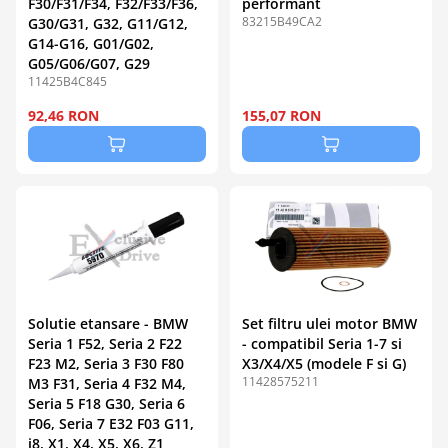
F30/F31/F34, F32/F33/F36,
performant
83215B49CA2
G30/G31, G32, G11/G12,
G14-G16, G01/G02,
G05/G06/G07, G29
11425B4C845
92,46 RON
155,07 RON
Solutie etansare - BMW
Set filtru ulei motor BMW
Seria 1 F52, Seria 2 F22
- compatibil Seria 1-7 si
F23 M2, Seria 3 F30 F80
X3/X4/X5 (modele F si G)
11428575211
M3 F31, Seria 4 F32 M4,
Seria 5 F18 G30, Seria 6
F06, Seria 7 E32 F03 G11,
i8, X1, X4, X5, X6, Z1