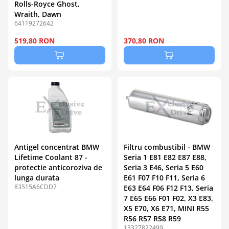
Rolls-Royce Ghost,
Wraith, Dawn
64119272642
519,80 RON
370,80 RON
Antigel concentrat BMW
Filtru combustibil - BMW
Lifetime Coolant 87 -
Seria 1 E81 E82 E87 E88,
protectie anticoroziva de
Seria 3 E46, Seria 5 E60
lunga durata
E61 F07 F10 F11, Seria 6
83515A6CDD7
E63 E64 F06 F12 F13, Seria
7 E65 E66 F01 F02, X3 E83,
X5 E70, X6 E71, MINI R55
R56 R57 R58 R59
13327822499