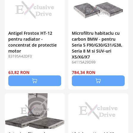
Antigel Frostox HT-12
Microfiltru habitaclu cu
pentru radiator -
carbon BMW - pentru
concentrat de protectie
Seria 5 F90/G30/G31/G38,
motor
Seria 8 M si SUV-uri
83195A42DF3
X5/X6/X7
64115A29D99
63,82 RON
784,34 RON