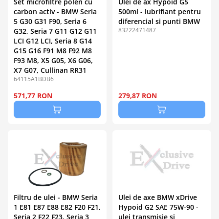
Set microfiltre polen cu
Ulei de ax Hypoid G5
carbon activ - BMW Seria
500ml - lubrifiant pentru
5 G30 G31 F90, Seria 6
diferencial si punti BMW
83222471487
G32, Seria 7 G11 G12 G11
LCI G12 LCI, Seria 8 G14
G15 G16 F91 M8 F92 M8
F93 M8, X5 G05, X6 G06,
X7 G07, Cullinan RR31
64115A1BDB6
571,77 RON
279,87 RON
Filtru de ulei - BMW Seria
Ulei de axe BMW xDrive
1 E81 E87 E88 E82 F20 F21,
Hypoid G2 SAE 75W-90 -
Seria 2 F22 F23, Seria 3
ulei transmisie si