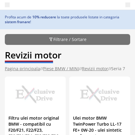
Deschide meniul principal
Profita acum de
10% reducere
la toate produsele listate in categoria
sistem franare
!
Filtrare / Sortare
Revizii motor
Pagina principala
//
Piese BMW / MINI
//
Revizii motor
//
Seria 7
Filtru ulei motor original
Ulei motor BMW
BMW - compatibil cu
TwinPower Turbo LL-17
F20/F21, F22/F23,
FE+ 0W-20 - ulei sintetic