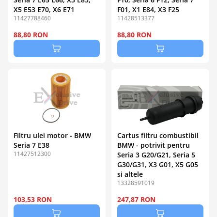
X5 E53 E70, X6 E71
F01, X1 E84, X3 F25
11427788460
11428513377
88,80 RON
88,80 RON
Filtru ulei motor - BMW
Cartus filtru combustibil
Seria 7 E38
BMW - potrivit pentru
11427512300
Seria 3 G20/G21, Seria 5
G30/G31, X3 G01, X5 G05
si altele
13328591019
103,53 RON
247,87 RON