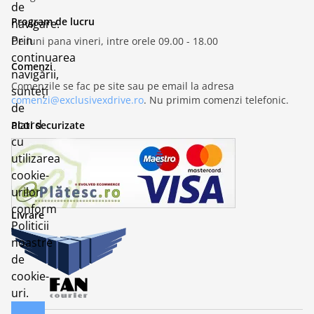
de
Program de lucru
navigare.
Prin
De luni pana vineri, intre orele 09.00 - 18.00
continuarea
Comenzi
navigării,
Comenzile se fac pe site sau pe email la adresa
sunteți
comenzi@exclusivexdrive.ro
. Nu primim comenzi telefonic.
de
acord
Plati securizate
cu
utilizarea
cookie-
urilor
conform
Livrare
Politicii
noastre
de
cookie-
uri.