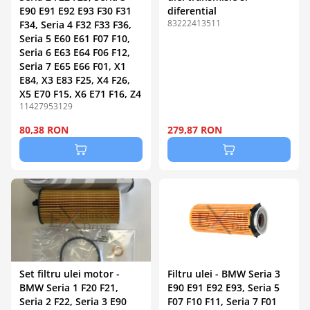
E90 E91 E92 E93 F30 F31
diferential
83222413511
F34, Seria 4 F32 F33 F36,
Seria 5 E60 E61 F07 F10,
Seria 6 E63 E64 F06 F12,
Seria 7 E65 E66 F01, X1
E84, X3 E83 F25, X4 F26,
X5 E70 F15, X6 E71 F16, Z4
11427953129
80,38 RON
279,87 RON
Set filtru ulei motor -
Filtru ulei - BMW Seria 3
BMW Seria 1 F20 F21,
E90 E91 E92 E93, Seria 5
Seria 2 F22, Seria 3 E90
F07 F10 F11, Seria 7 F01