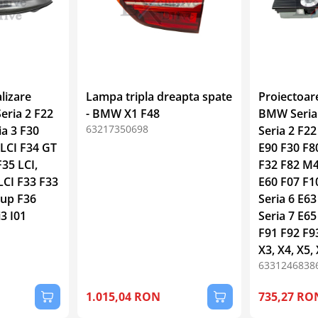
lizare
Lampa tripla dreapta spate
Proiectoar
eria 2 F22
- BMW X1 F48
BMW Seria 
63217350698
ia 3 F30
Seria 2 F22
 LCI F34 GT
E90 F30 F80
F35 LCI,
F32 F82 M4
LCI F33 F33
E60 F07 F1
oup F36
Seria 6 E63
3 I01
Seria 7 E65
F91 F92 F93
X3, X4, X5, 
6331246838
1.015,04 RON
735,27 RO