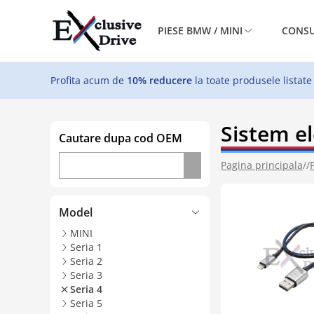
PIESE BMW / MINI
CONSU
Profita acum de
10% reducere
la toate produsele listate
Sistem el
Cautare dupa cod OEM
Pagina principala
//
Model
MINI
Seria 1
Seria 2
Seria 3
Seria 4
Seria 5