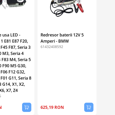
e usa LED -
Redresor baterii 12V 5
1 E81 E87 F20,
Amperi - BMW
61432408592
 F45 F87, Seria 3
 M3, Seria 4
 F83 M4, Seria 5
0 F90 M5 G30,
 F06 F12 G32,
 F01 G11, Seria 8
 G14, X1, X2,
X6, X7, Z4
6
N
625,19 RON