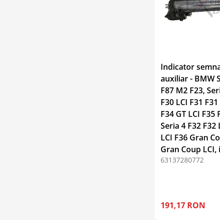
Indicator semna
auxiliar - BMW S
F87 M2 F23, Ser
F30 LCI F31 F31
F34 GT LCI F35 
Seria 4 F32 F32 
LCI F36 Gran C
Gran Coup LCI, i
63137280772
191,17 RON