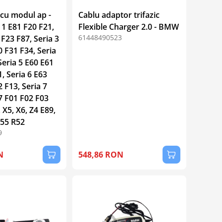
cu modul ap -
Cablu adaptor trifazic
1 E81 F20 F21,
Flexible Charger 2.0 - BMW
61448490523
 F23 F87, Seria 3
 F31 F34, Seria
Seria 5 E60 E61
, Seria 6 E63
 F13, Seria 7
7 F01 F02 F03
 X5, X6, Z4 E89,
55 R52
9
N
548,86 RON