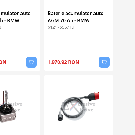
umulator auto
Baterie acumulator auto
h - BMW
AGM 70 Ah - BMW
8
61217555719
RON
1.970,92 RON