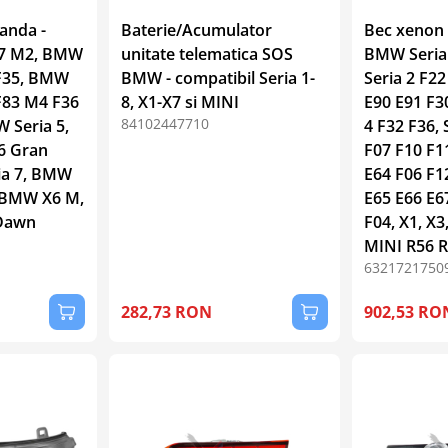
anda -
Baterie/Acumulator
Bec xenon 
87 M2, BMW
unitate telematica SOS
BMW Seria 
 F35, BMW
BMW - compatibil Seria 1-
Seria 2 F22
F83 M4 F36
8, X1-X7 si MINI
E90 E91 F30
84102447710
 Seria 5,
4 F32 F36, 
6 Gran
F07 F10 F11
ia 7, BMW
E64 F06 F12
 BMW X6 M,
E65 E66 E6
 Dawn
F04, X1, X3,
MINI R56 R
6321721750
282,73 RON
902,53 RO