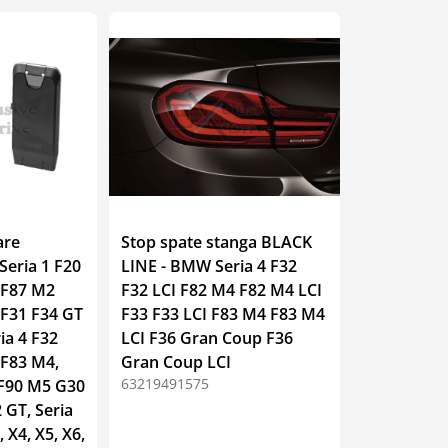
are
Stop spate stanga BLACK
Seria 1 F20
LINE - BMW Seria 4 F32
2 F87 M2
F32 LCI F82 M4 F82 M4 LCI
0 F31 F34 GT
F33 F33 LCI F83 M4 F83 M4
ia 4 F32
LCI F36 Gran Coup F36
 F83 M4,
Gran Coup LCI
63219491575
 F90 M5 G30
 GT, Seria
, X4, X5, X6,