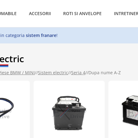
MABILE
ACCESORII
ROTI SI ANVELOPE
INTRETINE
 in categoria
sistem franare
!
ectric
Piese BMW / MINI
//
Sistem electric
//
Seria 4
//
Dupa nume A-Z