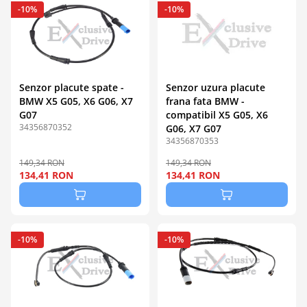
-10%
-10%
Senzor placute spate -
Senzor uzura placute
BMW X5 G05, X6 G06, X7
frana fata BMW -
G07
compatibil X5 G05, X6
34356870352
G06, X7 G07
34356870353
149,34 RON
149,34 RON
134,41 RON
134,41 RON
-10%
-10%