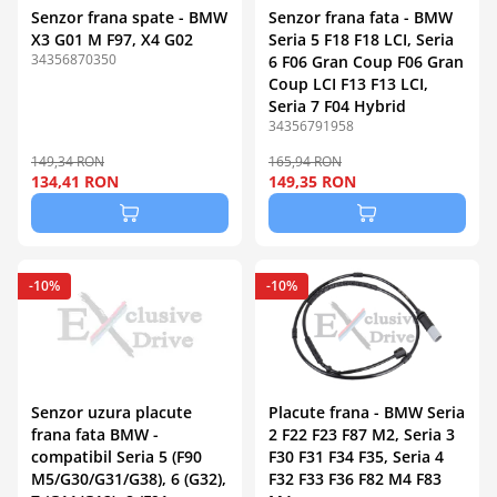
Senzor frana spate - BMW
Senzor frana fata - BMW
X3 G01 M F97, X4 G02
Seria 5 F18 F18 LCI, Seria
34356870350
6 F06 Gran Coup F06 Gran
Coup LCI F13 F13 LCI,
Seria 7 F04 Hybrid
34356791958
149,34 RON
165,94 RON
134,41 RON
149,35 RON
-10%
-10%
Senzor uzura placute
Placute frana - BMW Seria
frana fata BMW -
2 F22 F23 F87 M2, Seria 3
compatibil Seria 5 (F90
F30 F31 F34 F35, Seria 4
M5/G30/G31/G38), 6 (G32),
F32 F33 F36 F82 M4 F83