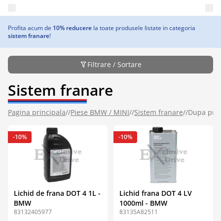
Deschide meniul principal
Profita acum de
10% reducere
la toate produsele listate in categoria
sistem franare
!
Filtrare / Sortare
Sistem franare
Pagina principala
//
Piese BMW / MINI
//
Sistem franare
//
Dupa pret
-10%
-10%
Lichid de frana DOT 4 1L -
Lichid frana DOT 4 LV
BMW
1000ml - BMW
83132405977
83135A82511