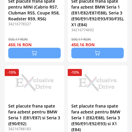
Set placute frana spate
Set placute frana spate
pentru MINI (Cabrio R57,
fara azbest BMW Seria 1
Clubman R55, Coupe R58,
(E81/E82/E87/E88), Seria 3
Roadster R59, R56)
(E90/E91/E92/E93/F30/F35),
34216778327
X1 (E84)
34216774692
500,17 RON
500,17 RON
450,16 RON
450,16 RON
-10%
-10%
Set placute frana spate
Set placute frana spate
fara azbest pentru BMW
fara azbest pentru BMW
Seria 1 (E81/E87) si Seria 3
Seria 1 (E82/E88), Seria 3
(E90/E92)
(E90/E91/E92/E93) si X1
34216788183
(E84)