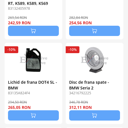
RT, K589, K589, K569
83132405978
269,54 RON
282,84 RON
242,59 RON
254,56 RON
-10%
-10%
Lichid de frana DOT4 5L -
Disc de frana spate -
BMW
BMW Seria 2
83135A824F4
34216792225
294,50 RON
346,78 RON
265,05 RON
312,11 RON