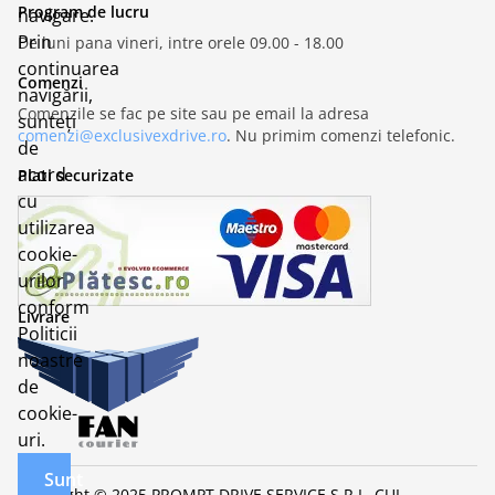
Program de lucru
navigare.
Prin
De luni pana vineri, intre orele 09.00 - 18.00
continuarea
Comenzi
navigării,
Comenzile se fac pe site sau pe email la adresa
sunteți
comenzi@exclusivexdrive.ro
. Nu primim comenzi telefonic.
de
acord
Plati securizate
cu
utilizarea
cookie-
urilor
conform
Livrare
Politicii
noastre
de
cookie-
uri.
Sunt
Copyright © 2025 PROMPT DRIVE SERVICE S.R.L. CUI