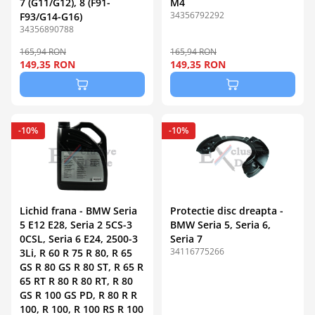
7 (G11/G12), 8 (F91-
M4
34356792292
F93/G14-G16)
34356890788
165,94 RON
165,94 RON
149,35 RON
149,35 RON
-10%
-10%
Lichid frana - BMW Seria
Protectie disc dreapta -
5 E12 E28, Seria 2 5CS-3
BMW Seria 5, Seria 6,
0CSL, Seria 6 E24, 2500-3
Seria 7
34116775266
3Li, R 60 R 75 R 80, R 65
GS R 80 GS R 80 ST, R 65 R
65 RT R 80 R 80 RT, R 80
GS R 100 GS PD, R 80 R R
100, R 100, R 100 RS R 100