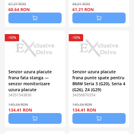
67,37 RON
68,01 RON
60,64 RON
61,21 RON
-10%
-10%
Senzor uzura placute
Senzor uzura placute
frana fata stanga —
frana punte spate pentru
senzor monitorizare
BMW Seria 3 (G20), Seria 4
uzura placute
(G26), Z4 (G29)
34351543830
34356870354
149,34 RON
149,34 RON
134,41 RON
134,41 RON