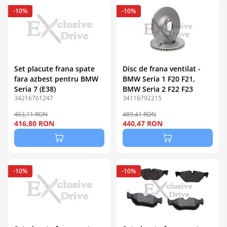
-10%
-10%
Set placute frana spate
Disc de frana ventilat -
fara azbest pentru BMW
BMW Seria 1 F20 F21,
Seria 7 (E38)
BMW Seria 2 F22 F23
34216761247
34116792215
463,11 RON
489,41 RON
416,80 RON
440,47 RON
-10%
-10%