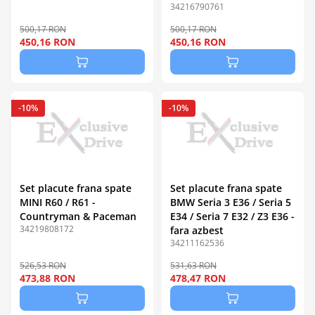
34216790761
500,17 RON
500,17 RON
450,16 RON
450,16 RON
-10%
-10%
Set placute frana spate
Set placute frana spate
MINI R60 / R61 -
BMW Seria 3 E36 / Seria 5
Countryman & Paceman
E34 / Seria 7 E32 / Z3 E36 -
34219808172
fara azbest
34211162536
526,53 RON
531,63 RON
473,88 RON
478,47 RON