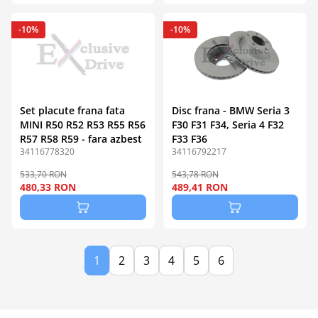
-10%
-10%
Set placute frana fata
Disc frana - BMW Seria 3
MINI R50 R52 R53 R55 R56
F30 F31 F34, Seria 4 F32
R57 R58 R59 - fara azbest
F33 F36
34116778320
34116792217
533,70 RON
543,78 RON
480,33 RON
489,41 RON
1
2
3
4
5
6