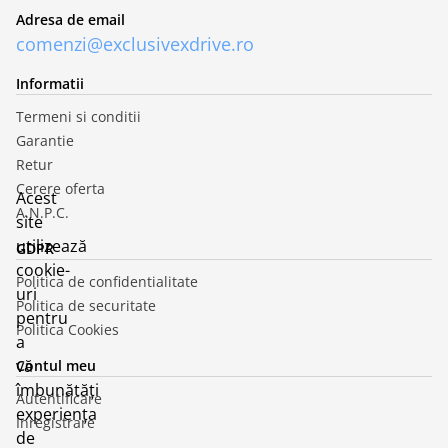
Adresa de email
comenzi@exclusivexdrive.ro
Informatii
Termeni si conditii
Garantie
Retur
Cerere oferta
Acest
A.N.P.C.
site
utilizează
GDPR
cookie-
Politica de confidentialitate
uri
Politica de securitate
pentru
Politica Cookies
a
vă
Contul meu
îmbunătăți
Autentificare
experiența
Inregistrare
de