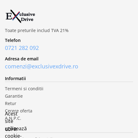
Toate preturile includ TVA 21%
Telefon
0721 282 092
Adresa de email
comenzi@exclusivexdrive.ro
Informatii
Termeni si conditii
Garantie
Retur
Cerere oferta
Acest
A.N.P.C.
site
utilizează
GDPR
cookie-