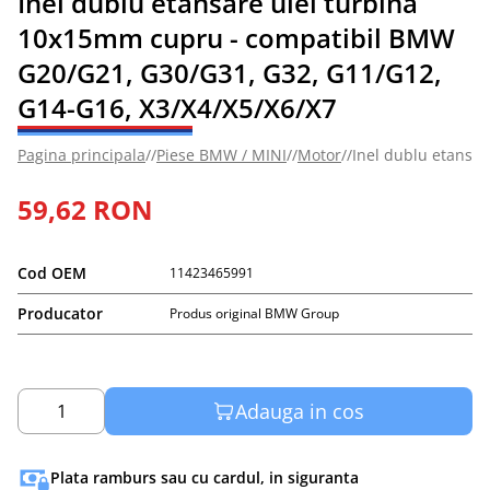
Inel dublu etansare ulei turbina
10x15mm cupru - compatibil BMW
G20/G21, G30/G31, G32, G11/G12,
G14-G16, X3/X4/X5/X6/X7
Pagina principala
//
Piese BMW / MINI
//
Motor
//
Inel dublu etansa
59,62 RON
Cod OEM
11423465991
Producator
Produs original BMW Group
Adauga in cos
1
Plata ramburs sau cu cardul, in siguranta