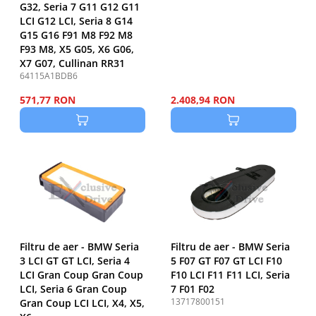
G32, Seria 7 G11 G12 G11
LCI G12 LCI, Seria 8 G14
G15 G16 F91 M8 F92 M8
F93 M8, X5 G05, X6 G06,
X7 G07, Cullinan RR31
64115A1BDB6
571,77 RON
2.408,94 RON
Filtru de aer - BMW Seria
Filtru de aer - BMW Seria
3 LCI GT GT LCI, Seria 4
5 F07 GT F07 GT LCI F10
LCI Gran Coup Gran Coup
F10 LCI F11 F11 LCI, Seria
LCI, Seria 6 Gran Coup
7 F01 F02
13717800151
Gran Coup LCI LCI, X4, X5,