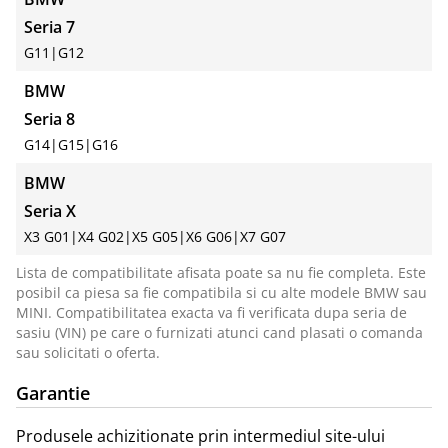
Seria 7
G11
|
G12
BMW
Seria 8
G14
|
G15
|
G16
BMW
Seria X
X3 G01
|
X4 G02
|
X5 G05
|
X6 G06
|
X7 G07
Lista de compatibilitate afisata poate sa nu fie completa. Este
posibil ca piesa sa fie compatibila si cu alte modele BMW sau
MINI. Compatibilitatea exacta va fi verificata dupa seria de
sasiu (VIN) pe care o furnizati atunci cand plasati o comanda
sau solicitati o oferta.
Garantie
Produsele achizitionate prin intermediul site-ului