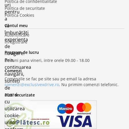
Politica de confidentialitate
uri
Politica de securitate
pentru
Politica Cookies
a
vă
Contul meu
îmbunătăți
Autentificare
experiența
Inregistrare
de
Program de lucru
navigare.
Prin
De luni pana vineri, intre orele 09.00 - 18.00
continuarea
Comenzi
navigării,
Comenzile se fac pe site sau pe email la adresa
sunteți
comenzi@exclusivexdrive.ro
. Nu primim comenzi telefonic.
de
acord
Plati securizate
cu
utilizarea
cookie-
urilor