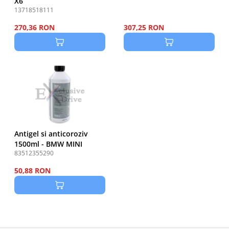
X6
13718518111
270,36 RON
307,25 RON
Antigel si anticoroziv
1500ml - BMW MINI
83512355290
50,88 RON