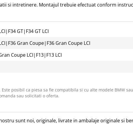
atii si intretinere. Montajul trebuie efectuat conform instr
LCI
|
F34 GT
|
F34 GT LCI
LCI
|
F36 Gran Coupe
|
F36 Gran Coupe LCI
Gran Coupe LCI
|
F13
|
F13 LCI
. Este posibil ca piesa sa fie compatibila si cu alte modele BMW sau
omanda sau solicitati o oferta.
nostru sunt noi, originale, livrate in ambalaje originale si 