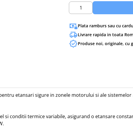
1
Plata ramburs sau cu cardul
Livrare rapida in toata Ro
Produse noi, originale, cu 
ru etansari sigure in zonele motorului si ale sistemelor aux
gel si conditii termice variabile, asigurand o etansare consta
.
