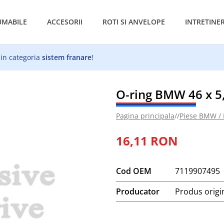
MABILE
ACCESORII
ROTI SI ANVELOPE
INTRETINE
 in categoria
sistem franare
!
O-ring BMW 46 x 5,
Pagina principala
//
Piese BMW /
16,11 RON
Cod OEM
7119907495
Producator
Produs orig