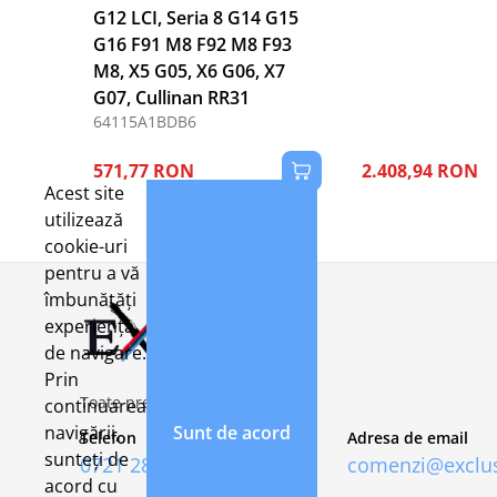
G12 LCI, Seria 8 G14 G15
G16 F91 M8 F92 M8 F93
M8, X5 G05, X6 G06, X7
G07, Cullinan RR31
64115A1BDB6
571,77 RON
2.408,94 RON
Acest site
utilizează
cookie-uri
pentru a vă
îmbunătăți
experiența
de navigare.
Prin
Toate preturile includ TVA 21%
continuarea
navigării,
Sunt de acord
Telefon
Adresa de email
sunteți de
0721 282 092
comenzi@exclus
acord cu