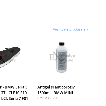
Vezi toate produsele
er - BMW Seria 5
Antigel si anticoroziv
 GT LCI F10 F10
1500ml - BMW MINI
83512355290
 LCI, Seria 7 F01