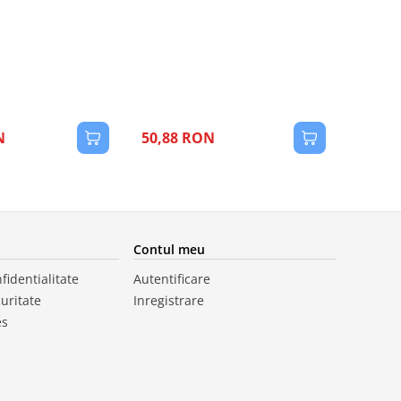
1
N
50,88 RON
Contul meu
fidentialitate
Autentificare
curitate
Inregistrare
es