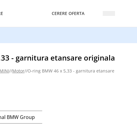
RE
CERERE OFERTA
33 - garnitura etansare originala
 MINI
//
Motor
//
O-ring BMW 46 x 5,33 - garnitura etansare originala
inal BMW Group