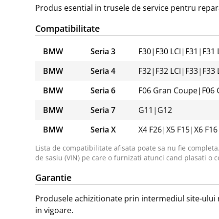
Produs esential in trusele de service pentru repar
Compatibilitate
BMW
Seria 3
F30
|
F30 LCI
|
F31
|
F31 
BMW
Seria 4
F32
|
F32 LCI
|
F33
|
F33 
BMW
Seria 6
F06 Gran Coupe
|
F06 
BMW
Seria 7
G11
|
G12
BMW
Seria X
X4 F26
|
X5 F15
|
X6 F16
Lista de compatibilitate afisata poate sa nu fie completa
de sasiu (VIN) pe care o furnizati atunci cand plasati o c
Garantie
Produsele achizitionate prin intermediul site-ului 
in vigoare.