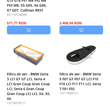
G15 G16 F91 M8 F92 M8
F93 M8, X5 G05, X6 G06,
X7 G07, Cullinan RR31
64115A1BDB6
571,77 RON
2.408,94 RON
Filtru de aer - BMW Seria
Filtru de aer - BMW Seria
3 LCI GT GT LCI, Seria 4
5 F07 GT F07 GT LCI F10
LCI Gran Coup Gran Coup
F10 LCI F11 F11 LCI, Seria
LCI, Seria 6 Gran Coup
7 F01 F02
13717800151
Gran Coup LCI LCI, X4, X5,
X6
13718518111