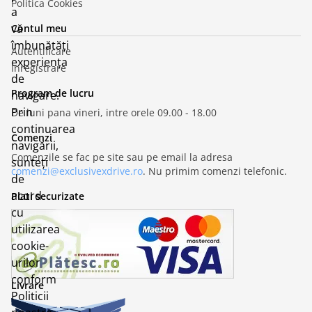
Politica Cookies
a
vă
Contul meu
îmbunătăți
Autentificare
experiența
Inregistrare
de
Program de lucru
navigare.
Prin
De luni pana vineri, intre orele 09.00 - 18.00
continuarea
Comenzi
navigării,
Comenzile se fac pe site sau pe email la adresa
sunteți
comenzi@exclusivexdrive.ro
. Nu primim comenzi telefonic.
de
acord
Plati securizate
cu
utilizarea
cookie-
urilor
conform
Livrare
Politicii