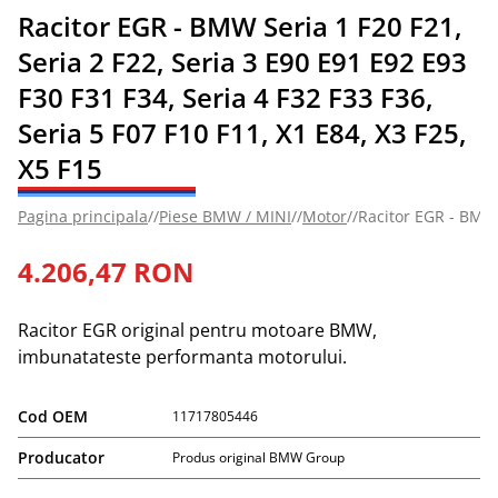
Racitor EGR - BMW Seria 1 F20 F21,
Seria 2 F22, Seria 3 E90 E91 E92 E93
F30 F31 F34, Seria 4 F32 F33 F36,
Seria 5 F07 F10 F11, X1 E84, X3 F25,
X5 F15
Pagina principala
//
Piese BMW / MINI
//
Motor
//
Racitor EGR - BMW S
4.206,47 RON
Racitor EGR original pentru motoare BMW, 
imbunatateste performanta motorului.
Cod OEM
11717805446
Producator
Produs original BMW Group