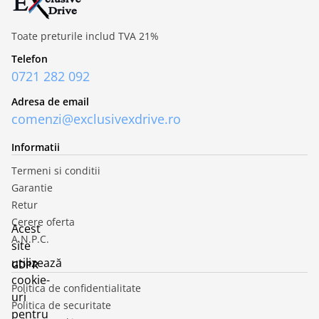
Toate preturile includ TVA 21%
Telefon
0721 282 092
Adresa de email
comenzi@exclusivexdrive.ro
Informatii
Termeni si conditii
Garantie
Retur
Cerere oferta
Acest
A.N.P.C.
site
utilizează
GDPR
cookie-
Politica de confidentialitate
uri
Politica de securitate
pentru