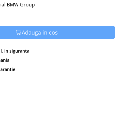
inal BMW Group
Adauga in cos
, in siguranta
mania
garantie