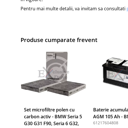
Pentru mai multe detalii, va invitam sa consultati
Produse cumparate frevent
Set microfiltre polen cu
Baterie acumula
carbon activ - BMW Seria 5
AGM 105 Ah - 
61217604808
G30 G31 F90, Seria 6 G32,