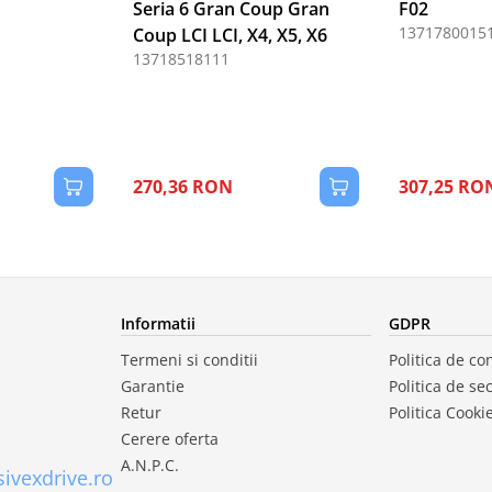
Seria 6 Gran Coup Gran
F02
1371780015
Coup LCI LCI, X4, X5, X6
13718518111
270,36 RON
307,25 RO
Informatii
GDPR
Termeni si conditii
Politica de con
Garantie
Politica de se
Retur
Politica Cooki
Cerere oferta
A.N.P.C.
ivexdrive.ro