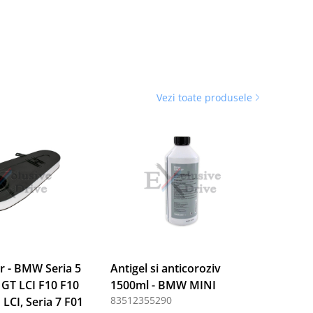
Vezi toate produsele
er - BMW Seria 5
Antigel si anticoroziv
 GT LCI F10 F10
1500ml - BMW MINI
83512355290
 LCI, Seria 7 F01