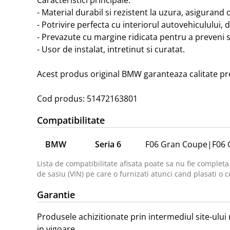
- Material durabil si rezistent la uzura, asigurand 
- Potrivire perfecta cu interiorul autovehiculului
- Prevazute cu margine ridicata pentru a preveni s
- Usor de instalat, intretinut si curatat.

Acest produs original BMW garanteaza calitate prem
Cod produs: 51472163801
Compatibilitate
BMW
Seria 6
F06 Gran Coupe
|
F06 
Lista de compatibilitate afisata poate sa nu fie completa
de sasiu (VIN) pe care o furnizati atunci cand plasati o c
Garantie
Produsele achizitionate prin intermediul site-ului 
in vigoare.