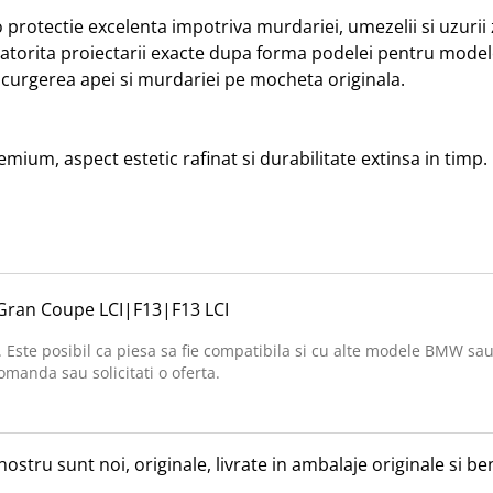
o protectie excelenta impotriva murdariei, umezelii si uzurii zi
, datorita proiectarii exacte dupa forma podelei pentru model
curgerea apei si murdariei pe mocheta originala.

ium, aspect estetic rafinat si durabilitate extinsa in timp.

Gran Coupe LCI
|
F13
|
F13 LCI
. Este posibil ca piesa sa fie compatibila si cu alte modele BMW sau
omanda sau solicitati o oferta.
nostru sunt noi, originale, livrate in ambalaje originale si 