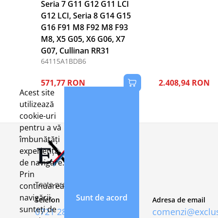
Seria 7 G11 G12 G11 LCI
G12 LCI, Seria 8 G14 G15
G16 F91 M8 F92 M8 F93
M8, X5 G05, X6 G06, X7
G07, Cullinan RR31
64115A1BDB6
571,77 RON
2.408,94 RON
Acest site
utilizează
cookie-uri
pentru a vă
îmbunătăți
experiența
de navigare.
Prin
Toate preturile includ TVA 21%
continuarea
navigării,
Sunt de acord
Telefon
Adresa de email
sunteți de
0721 282 092
comenzi@exclus