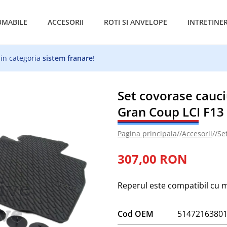
MABILE
ACCESORII
ROTI SI ANVELOPE
INTRETINE
 in categoria
sistem franare
!
Set covorase cauc
Gran Coup LCI F13 
Pagina principala
//
Accesorii
//
Se
307,00 RON
Reperul este compatibil cu mo
Cod OEM
5147216380