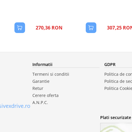
270,36 RON
307,25 RO
Informatii
GDPR
Termeni si conditii
Politica de con
Garantie
Politica de se
Retur
Politica Cooki
Cerere oferta
A.N.P.C.
ivexdrive.ro
Plati securizate