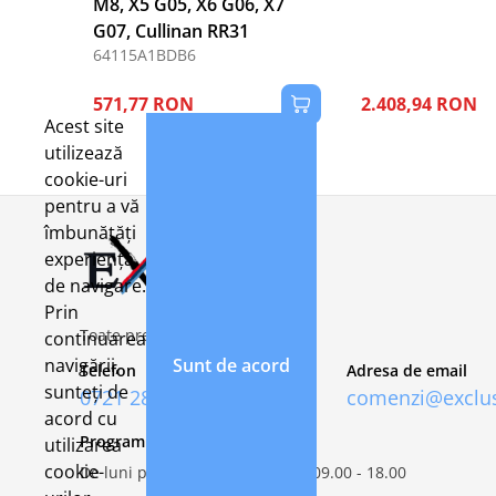
M8, X5 G05, X6 G06, X7
G07, Cullinan RR31
64115A1BDB6
571,77 RON
2.408,94 RON
Acest site
utilizează
cookie-uri
pentru a vă
îmbunătăți
experiența
de navigare.
Prin
Toate preturile includ TVA 21%
continuarea
navigării,
Sunt de acord
Telefon
Adresa de email
sunteți de
0721 282 092
comenzi@exclus
acord cu
Program de lucru
utilizarea
cookie-
De luni pana vineri, intre orele 09.00 - 18.00