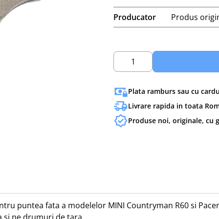
Producator
Produs orig
1
Plata ramburs sau cu cardul
Livrare rapida in toata Ro
Produse noi, originale, cu 
pentru puntea fata a modelelor MINI Countryman R60 si Pace
 si pe drumuri de tara.
