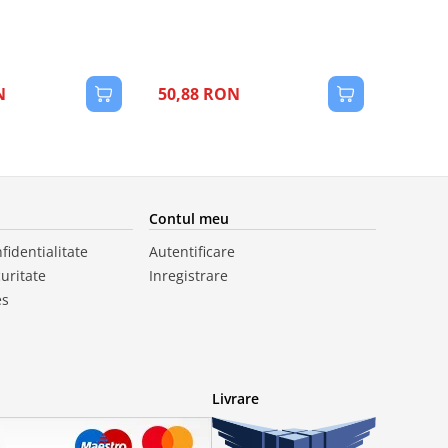
N
50,88 RON
Contul meu
fidentialitate
Autentificare
curitate
Inregistrare
es
Livrare