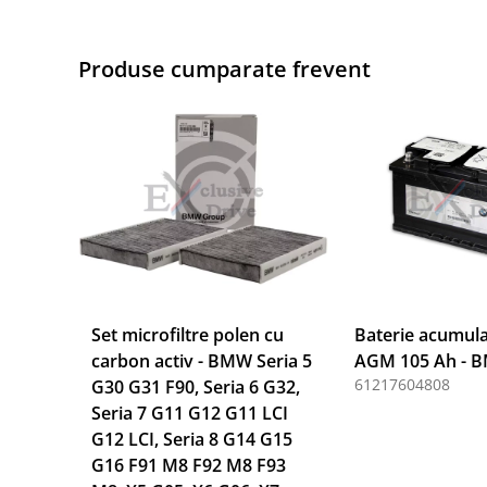
Produse cumparate frevent
Set microfiltre polen cu
Baterie acumula
carbon activ - BMW Seria 5
AGM 105 Ah - 
61217604808
G30 G31 F90, Seria 6 G32,
Seria 7 G11 G12 G11 LCI
G12 LCI, Seria 8 G14 G15
G16 F91 M8 F92 M8 F93