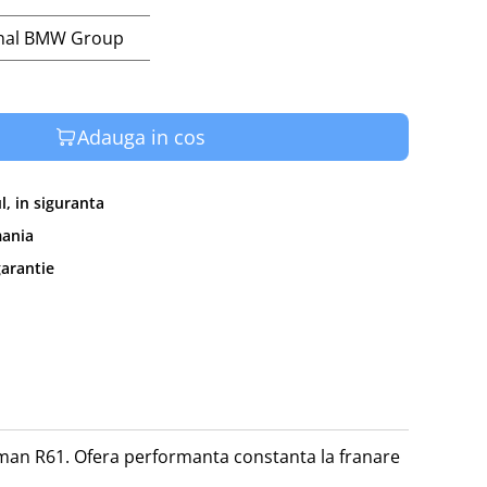
inal BMW Group
Adauga in cos
, in siguranta
mania
garantie
man R61. Ofera performanta constanta la franare 