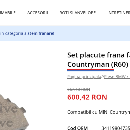
MABILE
ACCESORII
ROTI SI ANVELOPE
INTRETINE
 in categoria
sistem franare
!
Set placute frana 
Countryman (R60) 
Pagina principala
//
Piese BMW /
667,13 RON
600,42 RON
Compatibil cu MINI Country
Cod OEM
3411980473