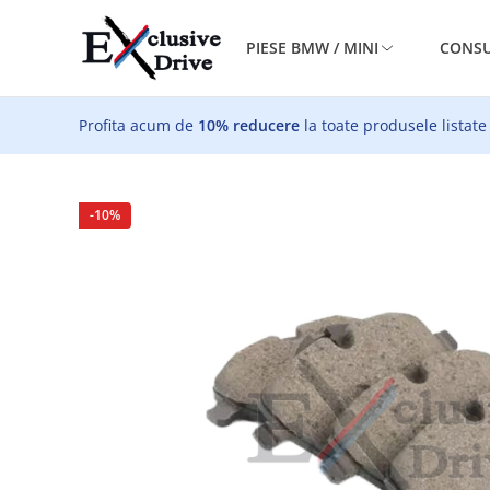
PIESE BMW / MINI
CONSU
Profita acum de
10% reducere
la toate produsele listate
-
10
%