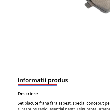
Informatii produs
Descriere
Set placute frana fara azbest, special conceput 
si raspuns rapid, esential pentru siguranta urbana