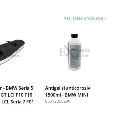
Vezi toate produsele
er - BMW Seria 5
Antigel si anticoroziv
 GT LCI F10 F10
1500ml - BMW MINI
83512355290
 LCI, Seria 7 F01
1