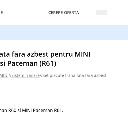
RE
CERERE OFERTA
fata fara azbest pentru MINI
si Paceman (R61)
 MINI
//
Sistem franare
//
Set placute frana fata fara azbest pentru M
man R60 si MINI Paceman R61.
5