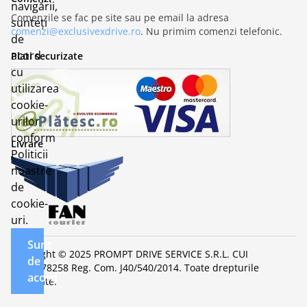
navigării,
Comenzile se fac pe site sau pe email la adresa
sunteți
comenzi@exclusivexdrive.ro
. Nu primim comenzi telefonic.
de
acord
Plati securizate
cu
utilizarea
cookie-
urilor
conform
Livrare
Politicii
noastre
de
cookie-
uri.
Sunt
Copyright © 2025 PROMPT DRIVE SERVICE S.R.L. CUI
de
RO32678258 Reg. Com. J40/540/2014. Toate drepturile
acord
rezervate.