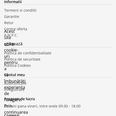
Informatii
Termeni si conditii
Garantie
Retur
Cerere oferta
Acest
A.N.P.C.
site
utilizează
GDPR
cookie-
Politica de confidentialitate
uri
Politica de securitate
pentru
Politica Cookies
a
vă
Contul meu
îmbunătăți
Autentificare
experiența
Inregistrare
de
Program de lucru
navigare.
Prin
De luni pana vineri, intre orele 09.00 - 18.00
continuarea
Comenzi