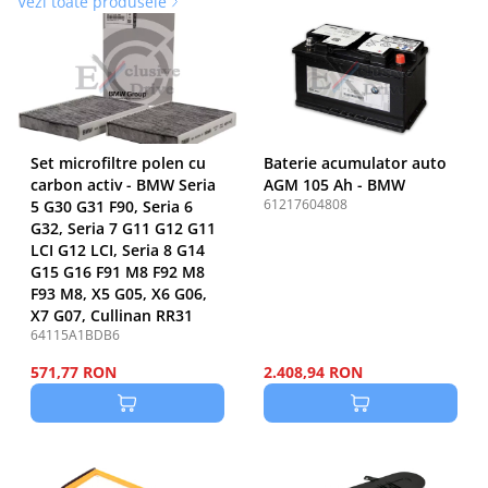
Vezi toate produsele
Set microfiltre polen cu
Baterie acumulator auto
carbon activ - BMW Seria
AGM 105 Ah - BMW
61217604808
5 G30 G31 F90, Seria 6
G32, Seria 7 G11 G12 G11
LCI G12 LCI, Seria 8 G14
G15 G16 F91 M8 F92 M8
F93 M8, X5 G05, X6 G06,
X7 G07, Cullinan RR31
64115A1BDB6
571,77 RON
2.408,94 RON