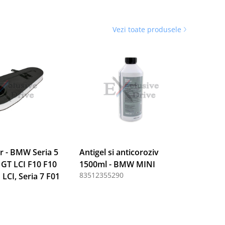
Vezi toate produsele
er - BMW Seria 5
Antigel si anticoroziv
 GT LCI F10 F10
1500ml - BMW MINI
83512355290
 LCI, Seria 7 F01
1