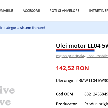
MABILE
ACCESORII
ROTI SI ANVELOPE
INTRETINE
 in categoria
sistem franare
!
Ulei motor LL04 
Pagina principala
//
Consumabile
142,52 RON
Ulei original BMW LL04 5W30
Cod OEM
8321246584
Producator
Produs orig