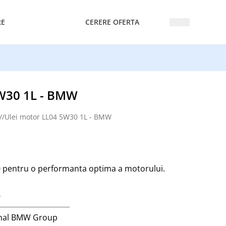
RE
CERERE OFERTA
5W30 1L - BMW
//
Ulei motor LL04 5W30 1L - BMW
 pentru o performanta optima a motorului.
9
inal BMW Group