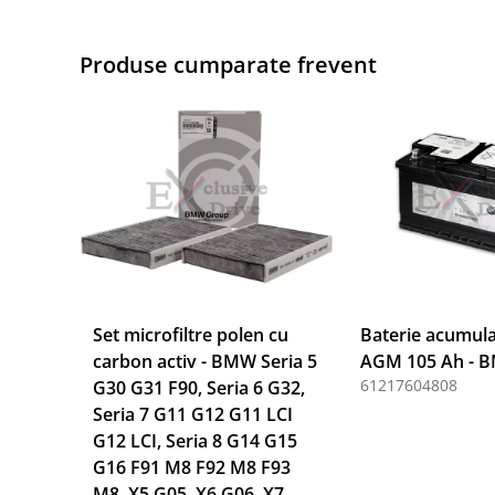
Produse cumparate frevent
Set microfiltre polen cu
Baterie acumula
carbon activ - BMW Seria 5
AGM 105 Ah - 
61217604808
G30 G31 F90, Seria 6 G32,
Seria 7 G11 G12 G11 LCI
G12 LCI, Seria 8 G14 G15
G16 F91 M8 F92 M8 F93
M8, X5 G05, X6 G06, X7