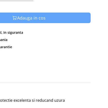
Adauga in cos
, in siguranta
mania
garantie
tectie excelenta si reducand uzura 