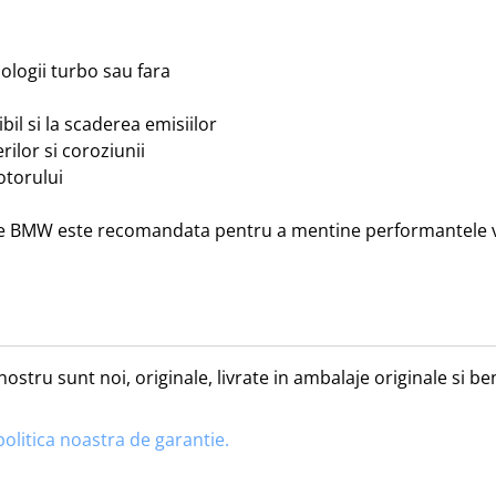
logii turbo sau fara

l si la scaderea emisiilor

lor si coroziunii

torului

inale BMW este recomandata pentru a mentine performantele ve
nostru sunt noi, originale, livrate in ambalaje originale si 
politica noastra de garantie.