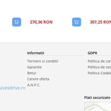
270,36 RON
307,25 RO
Informatii
GDPR
Termeni si conditii
Politica de con
Garantie
Politica de se
Retur
Politica Cooki
Cerere oferta
A.N.P.C.
ivexdrive.ro
Plati securizate