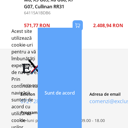
G07, Cullinan RR31
64115A1BDB6
571,77 RON
2.408,94 RON
Acest site
utilizează
cookie-uri
pentru a vă
îmbunătăți
experiența
de navigare.
Prin
Toate preturile includ TVA 21%
continuarea
navigării,
Sunt de acord
Telefon
Adresa de email
sunteți de
0721 282 092
comenzi@exclus
acord cu
Program de lucru
utilizarea
cookie-
De luni pana vineri, intre orele 09.00 - 18.00
urilor