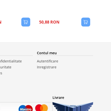
N
50,88 RON
Contul meu
fidentialitate
Autentificare
curitate
Inregistrare
es
Livrare