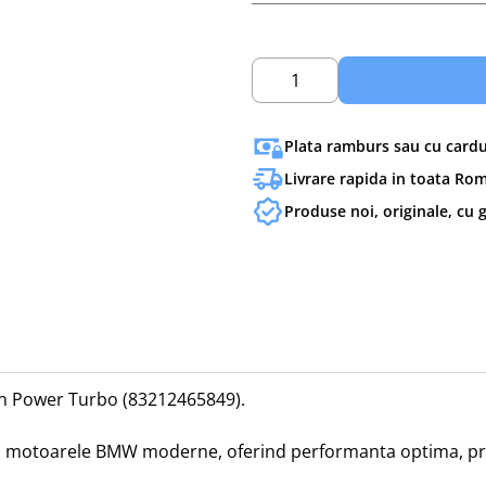
1
Plata ramburs sau cu cardul
Livrare rapida in toata Ro
Produse noi, originale, cu 
n Power Turbo (83212465849).

tru motoarele BMW moderne, oferind performanta optima, pro