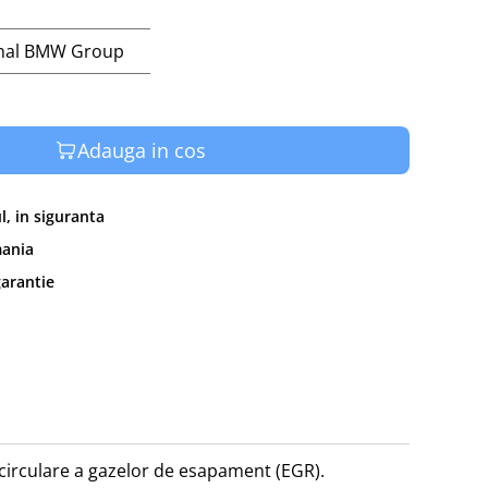
1
inal BMW Group
Adauga in cos
, in siguranta
mania
garantie
circulare a gazelor de esapament (EGR).
