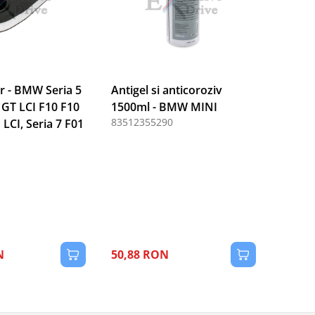
er - BMW Seria 5
Antigel si anticoroziv
 GT LCI F10 F10
1500ml - BMW MINI
83512355290
 LCI, Seria 7 F01
1
N
50,88 RON