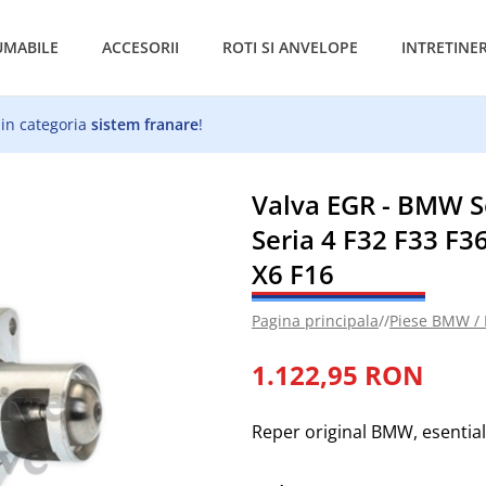
MABILE
ACCESORII
ROTI SI ANVELOPE
INTRETINE
 in categoria
sistem franare
!
Valva EGR - BMW Se
Seria 4 F32 F33 F36
X6 F16
Pagina principala
//
Piese BMW /
1.122,95 RON
Reper original BMW, esentia