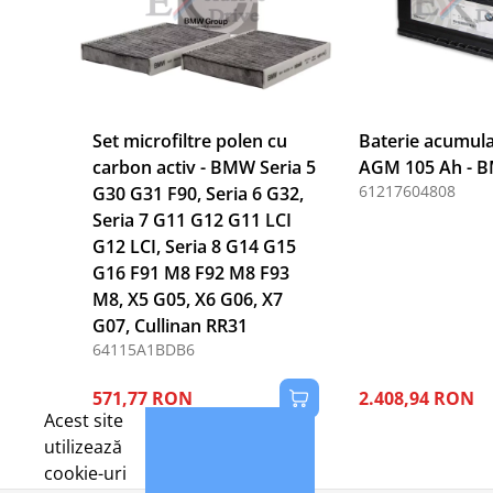
Set microfiltre polen cu
Baterie acumula
carbon activ - BMW Seria 5
AGM 105 Ah - 
61217604808
G30 G31 F90, Seria 6 G32,
Seria 7 G11 G12 G11 LCI
G12 LCI, Seria 8 G14 G15
G16 F91 M8 F92 M8 F93
M8, X5 G05, X6 G06, X7
G07, Cullinan RR31
64115A1BDB6
571,77 RON
2.408,94 RON
Acest site
utilizează
cookie-uri