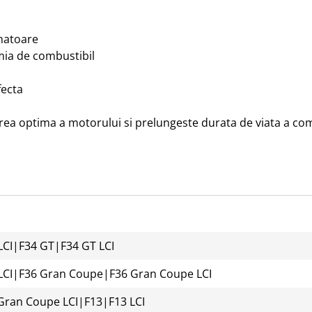
natoare

ia de combustibil

ecta

rea optima a motorului si prelungeste durata de viata a co
LCI
|
F34 GT
|
F34 GT LCI
LCI
|
F36 Gran Coupe
|
F36 Gran Coupe LCI
Gran Coupe LCI
|
F13
|
F13 LCI