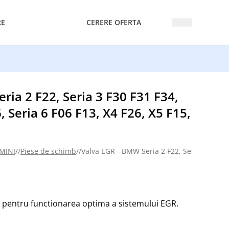
RE
CERERE OFERTA
ria 2 F22, Seria 3 F30 F31 F34,
, Seria 6 F06 F13, X4 F26, X5 F15,
 MINI
//
Piese de schimb
//
Valva EGR - BMW Seria 2 F22, Seria 3 F30 F31
l pentru functionarea optima a sistemului EGR.