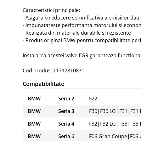
Caracteristici principale:

- Asigura o reducere semnificativa a emisiilor dau
- Imbunatateste performanta motorului si econom
- Realizata din materiale durabile si rezistente

- Produs original BMW pentru compatibilitate perf
Instalarea acestei valve EGR garanteaza functiona
Cod produs: 11717810871
Compatibilitate
BMW
Seria 2
F22
BMW
Seria 3
F30
|
F30 LCI
|
F31
|
F31 
BMW
Seria 4
F32
|
F32 LCI
|
F33
|
F33 
BMW
Seria 6
F06 Gran Coupe
|
F06 