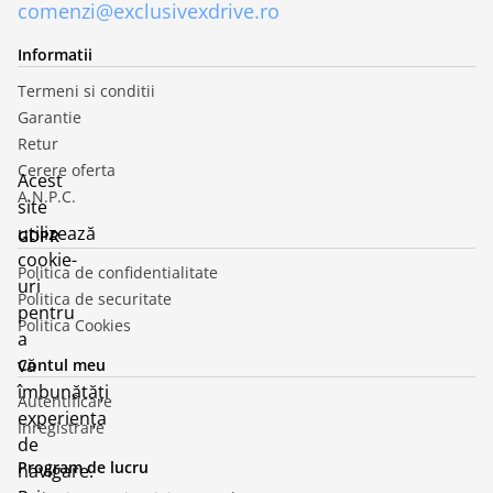
comenzi@exclusivexdrive.ro
Informatii
Termeni si conditii
Garantie
Retur
Cerere oferta
Acest
A.N.P.C.
site
utilizează
GDPR
cookie-
Politica de confidentialitate
uri
Politica de securitate
pentru
Politica Cookies
a
vă
Contul meu
îmbunătăți
Autentificare
experiența
Inregistrare
de
Program de lucru
navigare.