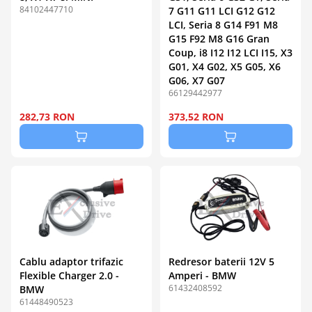
84102447710
7 G11 G11 LCI G12 G12
LCI, Seria 8 G14 F91 M8
G15 F92 M8 G16 Gran
Coup, i8 I12 I12 LCI I15, X3
G01, X4 G02, X5 G05, X6
G06, X7 G07
66129442977
282,73 RON
373,52 RON
Cablu adaptor trifazic
Redresor baterii 12V 5
Flexible Charger 2.0 -
Amperi - BMW
61432408592
BMW
61448490523