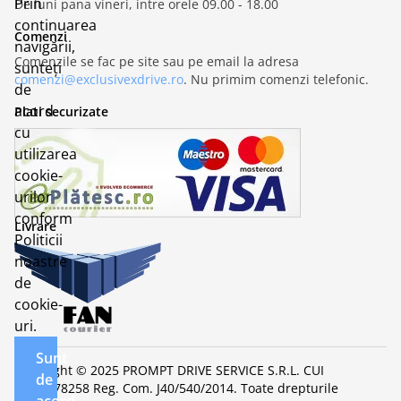
Prin
De luni pana vineri, intre orele 09.00 - 18.00
continuarea
Comenzi
navigării,
Comenzile se fac pe site sau pe email la adresa
sunteți
comenzi@exclusivexdrive.ro
. Nu primim comenzi telefonic.
de
acord
Plati securizate
cu
utilizarea
cookie-
urilor
conform
Livrare
Politicii
noastre
de
cookie-
uri.
Sunt
Copyright © 2025 PROMPT DRIVE SERVICE S.R.L. CUI
de
RO32678258 Reg. Com. J40/540/2014. Toate drepturile