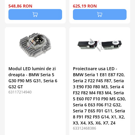
548,86 RON
625,19 RON
Modul LED lumini de zi
Proiectoare usa LED -
dreapta - BMW Seria 5
BMW Seria 1 E81 E87 F20,
G30 F90 M5 G31, Seria 6
Seria 2 F22 F45 F87, Seria
G32 GT
3 E90 F30 F80 M3, Seria 4
63117214940
F32 F82 M4 F83 M4, Seria
5 E60 F07 F10 F90 M5 G30,
Seria 6 E63 F06 F12 G32,
Seria 7 E65 F01 G11, Seria
8 F91 F92 F93 G14, X1, X2,
X3, X4, X5, X6, X7, Z4
63312468386