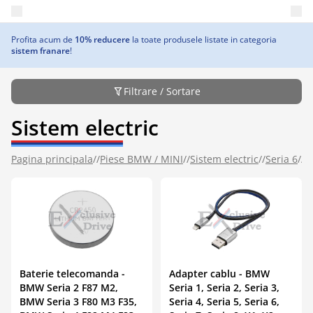
Deschide meniul principal
Profita acum de
10% reducere
la toate produsele listate in categoria
sistem franare
!
Filtrare / Sortare
Sistem electric
Pagina principala
//
Piese BMW / MINI
//
Sistem electric
//
Seria 6
//
D
Baterie telecomanda -
Adapter cablu - BMW
BMW Seria 2 F87 M2,
Seria 1, Seria 2, Seria 3,
BMW Seria 3 F80 M3 F35,
Seria 4, Seria 5, Seria 6,