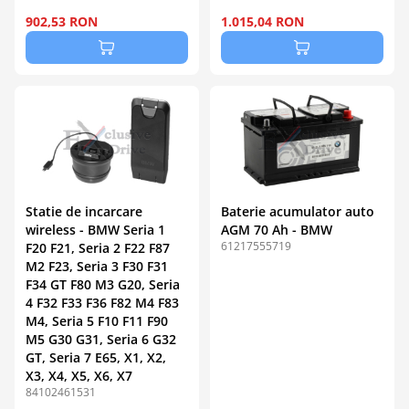
902,53 RON
1.015,04 RON
Statie de incarcare
Baterie acumulator auto
wireless - BMW Seria 1
AGM 70 Ah - BMW
61217555719
F20 F21, Seria 2 F22 F87
M2 F23, Seria 3 F30 F31
F34 GT F80 M3 G20, Seria
4 F32 F33 F36 F82 M4 F83
M4, Seria 5 F10 F11 F90
M5 G30 G31, Seria 6 G32
GT, Seria 7 E65, X1, X2,
X3, X4, X5, X6, X7
84102461531