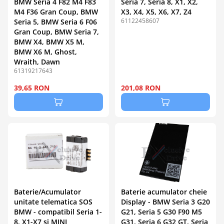
BMW Seria 4 F82 M4 F83
Seria 7, Seria 8, X1, X2,
M4 F36 Gran Coup, BMW
X3, X4, X5, X6, X7, Z4
61122458607
Seria 5, BMW Seria 6 F06
Gran Coup, BMW Seria 7,
BMW X4, BMW X5 M,
BMW X6 M, Ghost,
Wraith, Dawn
61319217643
39,65 RON
201,08 RON
Baterie/Acumulator
Baterie acumulator cheie
unitate telematica SOS
Display - BMW Seria 3 G20
BMW - compatibil Seria 1-
G21, Seria 5 G30 F90 M5
8, X1-X7 si MINI
G31, Seria 6 G32 GT, Seria