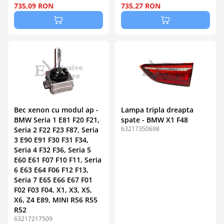
735,09 RON
735,27 RON
Bec xenon cu modul ap -
Lampa tripla dreapta
BMW Seria 1 E81 F20 F21,
spate - BMW X1 F48
63217350698
Seria 2 F22 F23 F87, Seria
3 E90 E91 F30 F31 F34,
Seria 4 F32 F36, Seria 5
E60 E61 F07 F10 F11, Seria
6 E63 E64 F06 F12 F13,
Seria 7 E65 E66 E67 F01
F02 F03 F04, X1, X3, X5,
X6, Z4 E89, MINI R56 R55
R52
63217217509