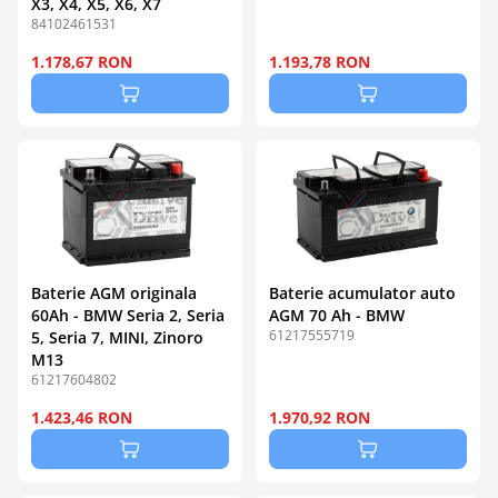
X3, X4, X5, X6, X7
84102461531
1.178,67 RON
1.193,78 RON
Baterie AGM originala
Baterie acumulator auto
60Ah - BMW Seria 2, Seria
AGM 70 Ah - BMW
61217555719
5, Seria 7, MINI, Zinoro
M13
61217604802
1.423,46 RON
1.970,92 RON