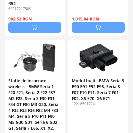
R52
63217217509
902,53 RON
1.015,04 RON
Statie de incarcare
Modul bujii - BMW Seria 3
wireless - BMW Seria 1
E90 E91 E92 E93, Seria 5
F20 F21, Seria 2 F22 F87
F07 F10 F11, Seria 7 F01
M2 F23, Seria 3 F30 F31
F02, X5 E70, X6 E71
12218591724
F34 GT F80 M3 G20, Seria
4 F32 F33 F36 F82 M4 F83
M4, Seria 5 F10 F11 F90
M5 G30 G31, Seria 6 G32
GT, Seria 7 E65, X1, X2,