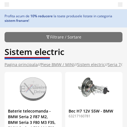
Deschide meniul principal
Profita acum de
10% reducere
la toate produsele listate in categoria
sistem franare
!
Filtrare / Sortare
Sistem electric
Pagina principala
//
Piese BMW / MINI
//
Sistem electric
//
Seria 7
//
D
Baterie telecomanda -
Bec H7 12V 55W - BMW
63217160781
BMW Seria 2 F87 M2,
BMW Seria 3 F80 M3 F35,