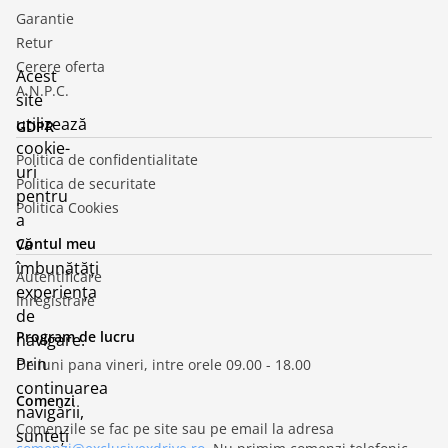
Garantie
Retur
Cerere oferta
Acest
A.N.P.C.
site
utilizează
GDPR
cookie-
Politica de confidentialitate
uri
Politica de securitate
pentru
Politica Cookies
a
vă
Contul meu
îmbunătăți
Autentificare
experiența
Inregistrare
de
Program de lucru
navigare.
Prin
De luni pana vineri, intre orele 09.00 - 18.00
continuarea
Comenzi
navigării,
Comenzile se fac pe site sau pe email la adresa
sunteți