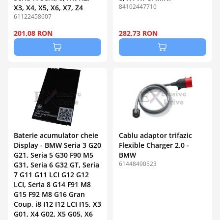
84102447710
X3, X4, X5, X6, X7, Z4
61122458607
201,08 RON
282,73 RON
Baterie acumulator cheie
Cablu adaptor trifazic
Display - BMW Seria 3 G20
Flexible Charger 2.0 -
G21, Seria 5 G30 F90 M5
BMW
61448490523
G31, Seria 6 G32 GT, Seria
7 G11 G11 LCI G12 G12
LCI, Seria 8 G14 F91 M8
G15 F92 M8 G16 Gran
Coup, i8 I12 I12 LCI I15, X3
G01, X4 G02, X5 G05, X6