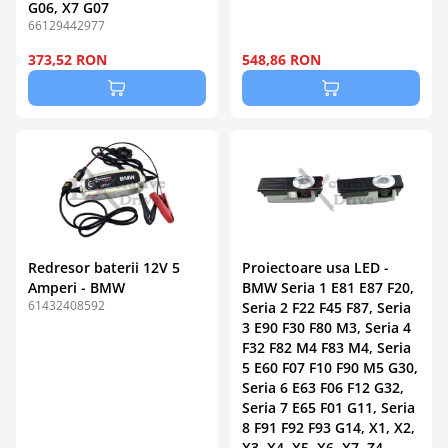
G06, X7 G07
66129442977
373,52 RON
548,86 RON
Redresor baterii 12V 5
Proiectoare usa LED -
Amperi - BMW
BMW Seria 1 E81 E87 F20,
61432408592
Seria 2 F22 F45 F87, Seria
3 E90 F30 F80 M3, Seria 4
F32 F82 M4 F83 M4, Seria
5 E60 F07 F10 F90 M5 G30,
Seria 6 E63 F06 F12 G32,
Seria 7 E65 F01 G11, Seria
8 F91 F92 F93 G14, X1, X2,
X3, X4, X5, X6, X7, Z4