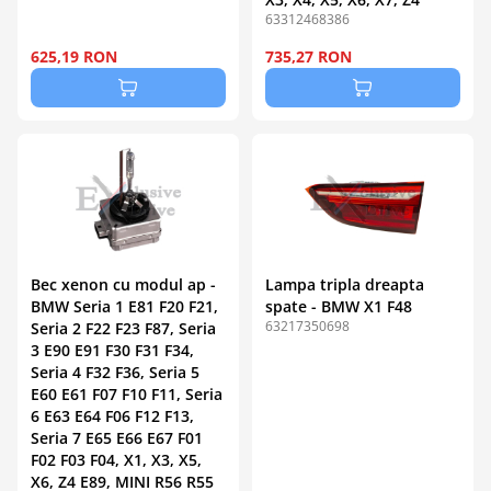
63312468386
625,19 RON
735,27 RON
Bec xenon cu modul ap -
Lampa tripla dreapta
BMW Seria 1 E81 F20 F21,
spate - BMW X1 F48
63217350698
Seria 2 F22 F23 F87, Seria
3 E90 E91 F30 F31 F34,
Seria 4 F32 F36, Seria 5
E60 E61 F07 F10 F11, Seria
6 E63 E64 F06 F12 F13,
Seria 7 E65 E66 E67 F01
F02 F03 F04, X1, X3, X5,
X6, Z4 E89, MINI R56 R55