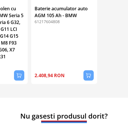
polen cu
Baterie acumulator auto
BMW Seria 5
AGM 105 Ah - BMW
61217604808
ria 6 G32,
 G11 LCI
8 G14 G15
 M8 F93
G06, X7
R31
2.408,94 RON
Nu gasesti produsul dorit?