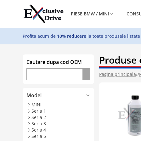
PIESE BMW / MINI
CONSU
Profita acum de
10% reducere
la toate produsele listate
Produse 
Cautare dupa cod OEM
Pagina principala
//
Model
MINI
Seria 1
Seria 2
Seria 3
Seria 4
Seria 5