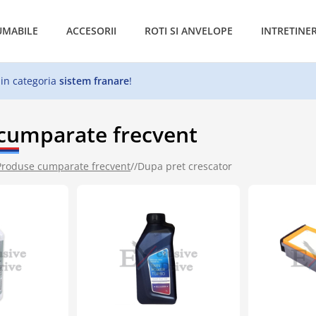
MABILE
ACCESORII
ROTI SI ANVELOPE
INTRETINE
 in categoria
sistem franare
!
cumparate frecvent
Produse cumparate frecvent
//
Dupa pret crescator