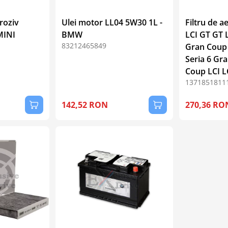
oroziv
Ulei motor LL04 5W30 1L -
Filtru de a
MINI
BMW
LCI GT GT L
83212465849
Gran Coup 
Seria 6 Gr
Coup LCI LC
1371851811
142,52 RON
270,36 RO