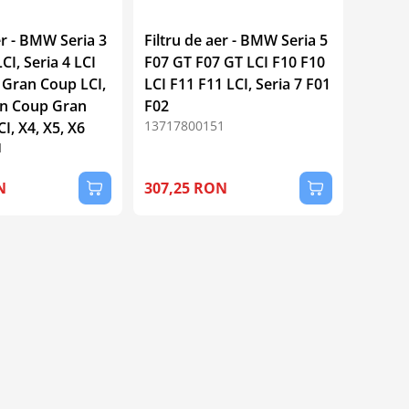
er - BMW Seria 3
Filtru de aer - BMW Seria 5
CI, Seria 4 LCI
F07 GT F07 GT LCI F10 F10
Gran Coup LCI,
LCI F11 F11 LCI, Seria 7 F01
an Coup Gran
F02
13717800151
I, X4, X5, X6
1
N
307,25 RON