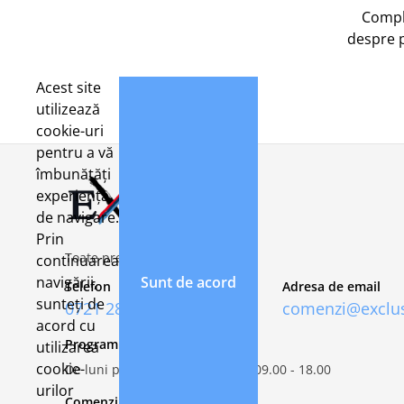
Compl
despre 
Acest site
utilizează
cookie-uri
pentru a vă
îmbunătăți
experiența
de navigare.
Prin
Toate preturile includ TVA 21%
continuarea
navigării,
Sunt de acord
Telefon
Adresa de email
sunteți de
0721 282 092
comenzi@exclus
acord cu
Program de lucru
utilizarea
cookie-
De luni pana vineri, intre orele 09.00 - 18.00
urilor
Comenzi