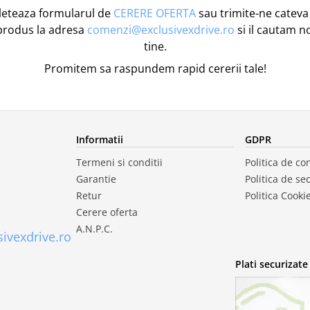
eteaza formularul de
CERERE OFERTA
sau trimite-ne cateva 
produs la adresa
comenzi@exclusivexdrive.ro
si il cautam n
tine.
Promitem sa raspundem rapid cererii tale!
Informatii
GDPR
Termeni si conditii
Politica de con
Garantie
Politica de se
Retur
Politica Cooki
Cerere oferta
A.N.P.C.
ivexdrive.ro
Plati securizate