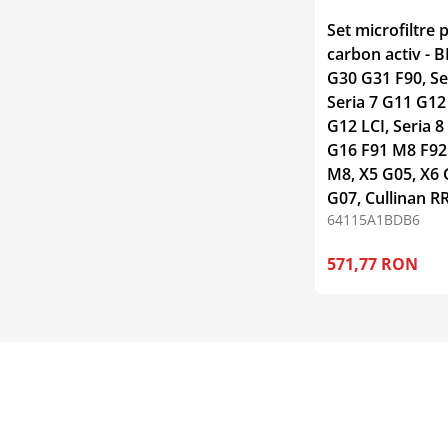
Set microfiltre 
carbon activ - 
G30 G31 F90, Se
Seria 7 G11 G12
G12 LCI, Seria 
G16 F91 M8 F92
M8, X5 G05, X6 
G07, Cullinan R
64115A1BDB6
571,77 RON