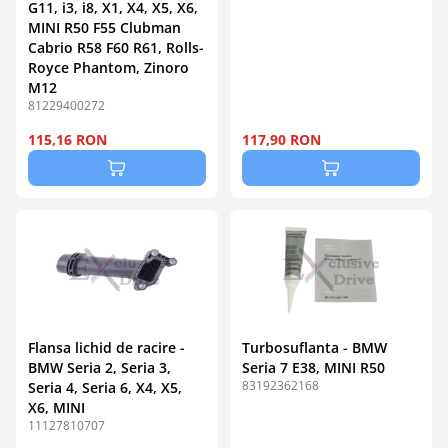
G11, i3, i8, X1, X4, X5, X6,
MINI R50 F55 Clubman
Cabrio R58 F60 R61, Rolls-
Royce Phantom, Zinoro
M12
81229400272
115,16 RON
117,90 RON
Flansa lichid de racire -
Turbosuflanta - BMW
BMW Seria 2, Seria 3,
Seria 7 E38, MINI R50
83192362168
Seria 4, Seria 6, X4, X5,
X6, MINI
11127810707