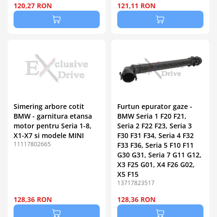
120,27 RON
121,11 RON
Simering arbore cotit
Furtun epurator gaze -
BMW - garnitura etansa
BMW Seria 1 F20 F21,
motor pentru Seria 1-8,
Seria 2 F22 F23, Seria 3
X1-X7 si modele MINI
F30 F31 F34, Seria 4 F32
11117802665
F33 F36, Seria 5 F10 F11
G30 G31, Seria 7 G11 G12,
X3 F25 G01, X4 F26 G02,
X5 F15
13717823517
128,36 RON
128,36 RON