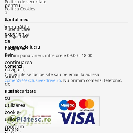
Politica de securitate
pentru
Politica Cookies
a
vă
Contul meu
îmbunătăți
Autentificare
experiența
Inregistrare
de
Program de lucru
navigare.
Prin
De luni pana vineri, intre orele 09.00 - 18.00
continuarea
Comenzi
navigării,
Comenzile se fac pe site sau pe email la adresa
sunteți
comenzi@exclusivexdrive.ro
. Nu primim comenzi telefonic.
de
acord
Plati securizate
cu
utilizarea
cookie-
urilor
conform
Livrare