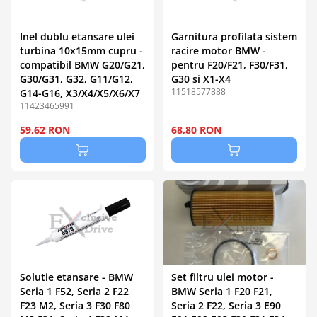
Inel dublu etansare ulei
Garnitura profilata sistem
turbina 10x15mm cupru -
racire motor BMW -
compatibil BMW G20/G21,
pentru F20/F21, F30/F31,
G30/G31, G32, G11/G12,
G30 si X1-X4
11518577888
G14-G16, X3/X4/X5/X6/X7
11423465991
59,62 RON
68,80 RON
Solutie etansare - BMW
Set filtru ulei motor -
Seria 1 F52, Seria 2 F22
BMW Seria 1 F20 F21,
F23 M2, Seria 3 F30 F80
Seria 2 F22, Seria 3 E90