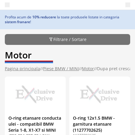
Deschide meniul principal
Profita acum de
10% reducere
la toate produsele listate in categoria
sistem franare
!
Filtrare / Sortare
Motor
Pagina principala
//
Piese BMW / MINI
//
Motor
//
Dupa pret crescat
O-ring etansare conducta
O-ring 12x1.5 BMW -
ulei - compatibil BMW
garnitura etansare
Seria 1-8, X1-X7 si MINI
(11277702625)