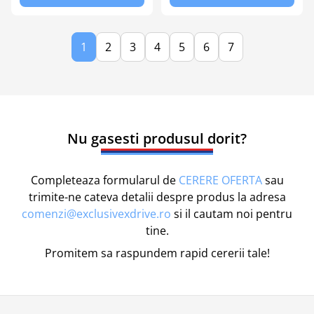
1
2
3
4
5
6
7
Nu gasesti produsul dorit?
Completeaza formularul de
CERERE OFERTA
sau
trimite-ne cateva detalii despre produs la adresa
comenzi@exclusivexdrive.ro
si il cautam noi pentru
tine.
Promitem sa raspundem rapid cererii tale!