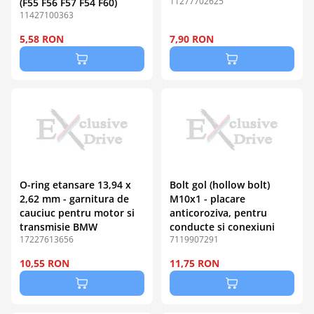
11277702625
(F55 F56 F57 F54 F60)
11427100363
5,58 RON
7,90 RON
O-ring etansare 13,94 x
Bolt gol (hollow bolt)
2,62 mm - garnitura de
M10x1 - placare
cauciuc pentru motor si
anticoroziva, pentru
transmisie BMW
conducte si conexiuni
17227613656
7119907291
10,55 RON
11,75 RON