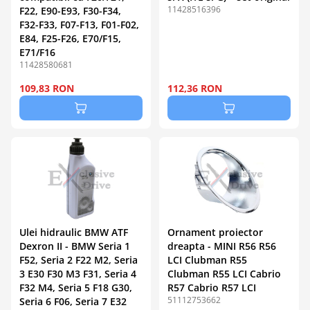
11428516396
F22, E90-E93, F30-F34,
F32-F33, F07-F13, F01-F02,
E84, F25-F26, E70/F15,
E71/F16
11428580681
109,83 RON
112,36 RON
Ulei hidraulic BMW ATF
Ornament proiector
Dexron II - BMW Seria 1
dreapta - MINI R56 R56
F52, Seria 2 F22 M2, Seria
LCI Clubman R55
3 E30 F30 M3 F31, Seria 4
Clubman R55 LCI Cabrio
F32 M4, Seria 5 F18 G30,
R57 Cabrio R57 LCI
51112753662
Seria 6 F06, Seria 7 E32