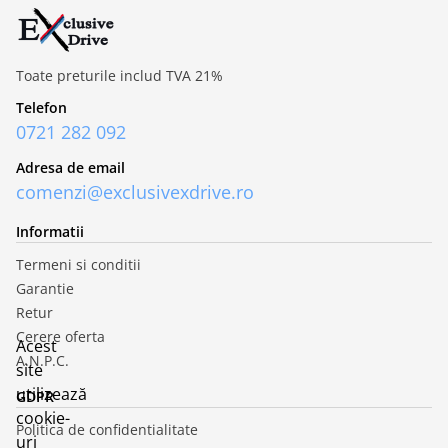
Toate preturile includ TVA 21%
Telefon
0721 282 092
Adresa de email
comenzi@exclusivexdrive.ro
Informatii
Termeni si conditii
Garantie
Retur
Cerere oferta
Acest
A.N.P.C.
site
utilizează
GDPR
cookie-
Politica de confidentialitate
uri