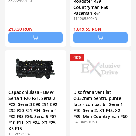
83222409710
Roadster R59
Countryman R60
Paceman R61
11128589943
213,30 RON
1.819,55 RON
-10%
Capac chiulasa - BMW
Disc frana ventilat
Seria 1 F20 F21, Seria 2
Ø332mm pentru punte
F22, Seria 3 E90 E91 E92
fata - compatibil Seria 1
E93 F30 F31 F34, Seria 4
F40, Seria 2, X1 F48, X2
F32 F33 F36, Seria 5 F07
F39, Mini Countryman F60
34106891080
F10 F11, X1 E84, X3 F25,
X5 F15
11128589941