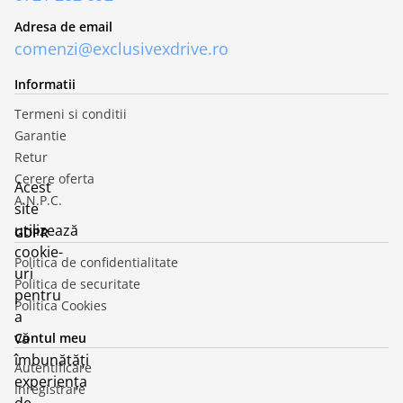
Adresa de email
comenzi@exclusivexdrive.ro
Informatii
Termeni si conditii
Garantie
Retur
Cerere oferta
Acest
A.N.P.C.
site
utilizează
GDPR
cookie-
Politica de confidentialitate
uri
Politica de securitate
pentru
Politica Cookies
a
vă
Contul meu
îmbunătăți
Autentificare
experiența
Inregistrare