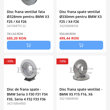
Disc frana ventilat fata
Disc frana spate ventilat
Ø328mm pentru BMW X3
Ø330mm pentru BMW X3
F25 / X4 F26
F25 / X4 F26
34106879122
34206868936
761,33 RON
550,48 RON
685,20 RON
495,44 RON
-10%
-10%
Disc de frana spate -
Disc frana spate ventilat -
BMW Seria 3 F30 F31 F34
BMW X5 F15 F16, X6
34216868940
F35, Seria 4 F32 F33 F36
34216864900