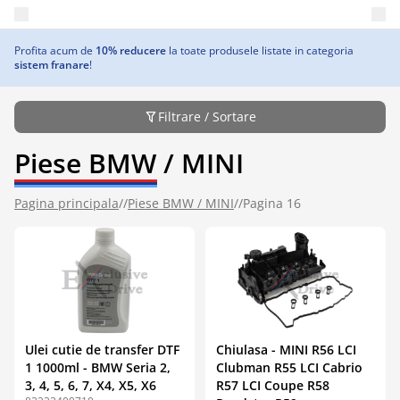
Deschide meniul principal
Profita acum de
10% reducere
la toate produsele listate in categoria
sistem franare
!
Filtrare / Sortare
Piese BMW / MINI
Pagina principala
//
Piese BMW / MINI
//
Pagina 16
Ulei cutie de transfer DTF
Chiulasa - MINI R56 LCI
1 1000ml - BMW Seria 2,
Clubman R55 LCI Cabrio
3, 4, 5, 6, 7, X4, X5, X6
R57 LCI Coupe R58