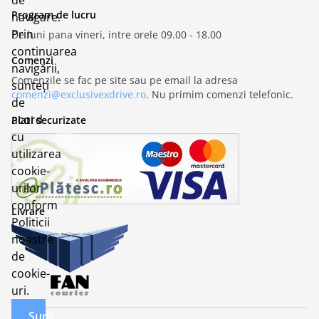
de
Program de lucru
navigare.
Prin
De luni pana vineri, intre orele 09.00 - 18.00
continuarea
Comenzi
navigării,
Comenzile se fac pe site sau pe email la adresa
sunteți
comenzi@exclusivexdrive.ro
. Nu primim comenzi telefonic.
de
acord
Plati securizate
cu
utilizarea
cookie-
urilor
conform
Livrare
Politicii
noastre
de
cookie-
uri.
Sunt