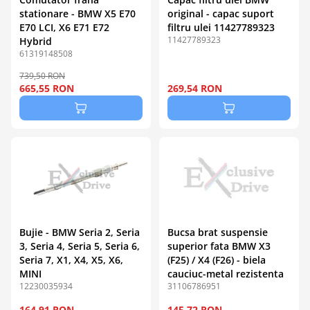
stationare - BMW X5 E70
original - capac suport
E70 LCI, X6 E71 E72
filtru ulei 11427789323
11427789323
Hybrid
61319148508
739,50 RON
665,55 RON
269,54 RON
Bujie - BMW Seria 2, Seria
Bucsa brat suspensie
3, Seria 4, Seria 5, Seria 6,
superior fata BMW X3
Seria 7, X1, X4, X5, X6,
(F25) / X4 (F26) - biela
MINI
cauciuc-metal rezistenta
12230035934
31106786951
164,91 RON
145,72 RON