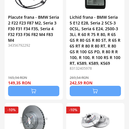
Placute frana - BMW Seria
Lichid frana - BMW Seria
2 F22 F23 F87 M2, Seria 3
5 E12 E28, Seria 2 5CS-3
F30 F31 F34 F35, Seria 4
0CSL, Seria 6 E24, 2500-3
F32 F33 F36 F82 M4 F83
3Li, R 60 R 75 R 80, R 65
M4
GS R 80 GS R 80 ST, R 65 R
34356792292
65 RT R 80 R 80 RT, R 80
GS R 100 GS PD, R 80 R R
100, R 100, R 100 RS R 100
RT, K589, K589, K569
83132405978
165,94 RON
269,54 RON
149,35 RON
242,59 RON
-10%
-10%