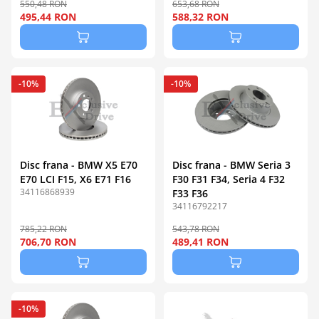
550,48 RON
653,68 RON
495,44 RON
588,32 RON
-10%
-10%
Disc frana - BMW X5 E70
Disc frana - BMW Seria 3
E70 LCI F15, X6 E71 F16
F30 F31 F34, Seria 4 F32
34116868939
F33 F36
34116792217
785,22 RON
543,78 RON
706,70 RON
489,41 RON
-10%