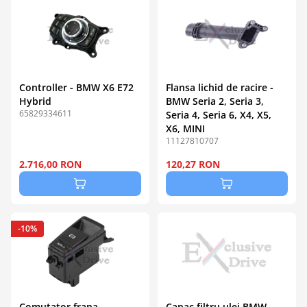
Controller - BMW X6 E72
Flansa lichid de racire -
Hybrid
BMW Seria 2, Seria 3,
65829334611
Seria 4, Seria 6, X4, X5,
X6, MINI
11127810707
2.716,00 RON
120,27 RON
-10%
Comutator frana
Capac filtru ulei BMW