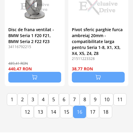
Disc de frana ventilat -
Pivot sferic parghie furca
BMW Seria 1 F20 F21,
ambreiaj 20mm -
BMW Seria 2 F22 F23
compatibilitate larga
34116792215
pentru Seria 1-8, X1, X3,
X4, X5, Z4, Z8
21511223328
489,41 RON
440,47 RON
38,77 RON
1
2
3
4
5
6
7
8
9
10
11
12
13
14
15
16
17
18