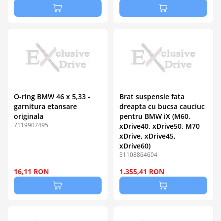
O-ring BMW 46 x 5,33 -
Brat suspensie fata
garnitura etansare
dreapta cu bucsa cauciuc
originala
pentru BMW iX (M60,
7119907495
xDrive40, xDrive50, M70
xDrive, xDrive45,
xDrive60)
31108864694
16,11 RON
1.355,41 RON