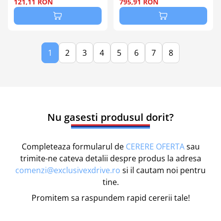
121,11 RON
795,91 RON
1
2
3
4
5
6
7
8
Nu gasesti produsul dorit?
Completeaza formularul de
CERERE OFERTA
sau
trimite-ne cateva detalii despre produs la adresa
comenzi@exclusivexdrive.ro
si il cautam noi pentru
tine.
Promitem sa raspundem rapid cererii tale!