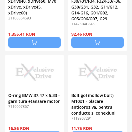
xDrive40, xDrive50, M70
F30/F31/F34, F32/F33/F36,
xDrive, xDrive45,
G30/G31, G32, G11/G12,
xDrive60)
G14-G16, G01/G02,
31108864693
G05/G06/G07, G29
11425B4C845
1.355,41 RON
92,46 RON
O-ring BMW 37,47 x 5,33 -
Bolt gol (hollow bolt)
garnitura etansare motor
M10x1 - placare
7119907867
anticoroziva, pentru
conducte si conexiuni
7119907291
16,86 RON
11,75 RON