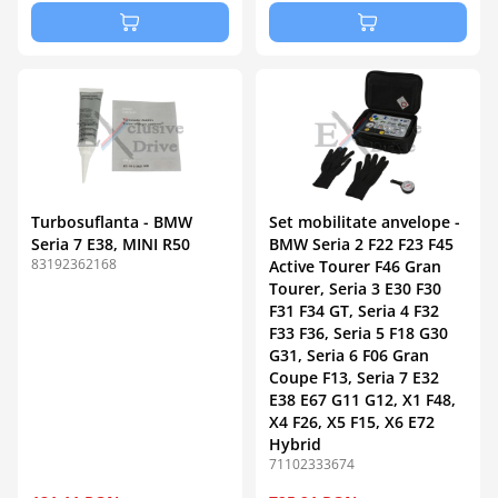
Turbosuflanta - BMW
Set mobilitate anvelope -
Seria 7 E38, MINI R50
BMW Seria 2 F22 F23 F45
83192362168
Active Tourer F46 Gran
Tourer, Seria 3 E30 F30
F31 F34 GT, Seria 4 F32
F33 F36, Seria 5 F18 G30
G31, Seria 6 F06 Gran
Coupe F13, Seria 7 E32
E38 E67 G11 G12, X1 F48,
X4 F26, X5 F15, X6 E72
Hybrid
71102333674