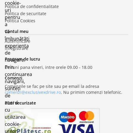
cookie-
Politica de confidentialitate
uri
Politica de securitate
pentru
Politica Cookies
a
vă
Contul meu
îmbunătăți
Autentificare
experiența
Inregistrare
de
Program de lucru
navigare.
Prin
De luni pana vineri, intre orele 09.00 - 18.00
continuarea
Comenzi
navigării,
Comenzile se fac pe site sau pe email la adresa
sunteți
comenzi@exclusivexdrive.ro
. Nu primim comenzi telefonic.
de
acord
Plati securizate
cu
utilizarea
cookie-
urilor