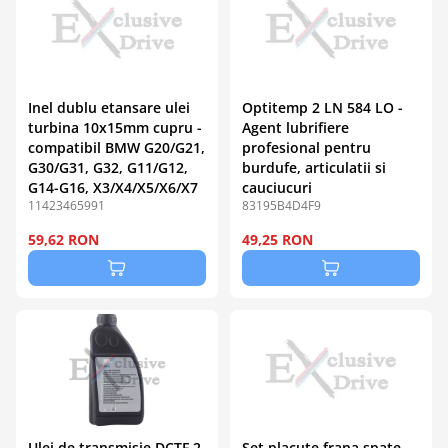
Inel dublu etansare ulei
Optitemp 2 LN 584 LO -
turbina 10x15mm cupru -
Agent lubrifiere
compatibil BMW G20/G21,
profesional pentru
G30/G31, G32, G11/G12,
burdufe, articulatii si
G14-G16, X3/X4/X5/X6/X7
cauciucuri
11423465991
83195B4D4F9
59,62 RON
49,25 RON
Ulei de transmisie DCTF 2
Set placute frana spate