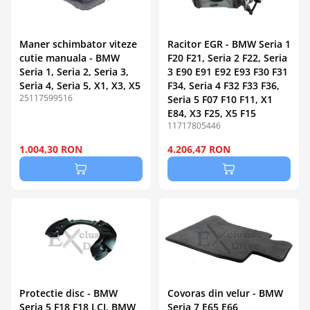
Maner schimbator viteze
Racitor EGR - BMW Seria 1
cutie manuala - BMW
F20 F21, Seria 2 F22, Seria
Seria 1, Seria 2, Seria 3,
3 E90 E91 E92 E93 F30 F31
Seria 4, Seria 5, X1, X3, X5
F34, Seria 4 F32 F33 F36,
25117599516
Seria 5 F07 F10 F11, X1
E84, X3 F25, X5 F15
11717805446
1.004,30 RON
4.206,47 RON
Protectie disc - BMW
Covoras din velur - BMW
Seria 5 F18 F18 LCI, BMW
Seria 7 E65 E66