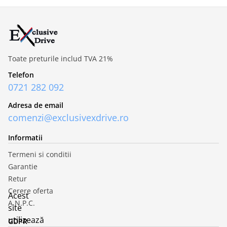
Toate preturile includ TVA 21%
Telefon
0721 282 092
Adresa de email
comenzi@exclusivexdrive.ro
Informatii
Termeni si conditii
Garantie
Retur
Cerere oferta
Acest
A.N.P.C.
site
utilizează
GDPR