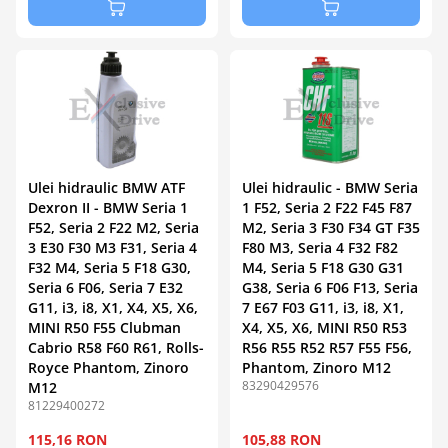
Ulei hidraulic BMW ATF
Ulei hidraulic - BMW Seria
Dexron II - BMW Seria 1
1 F52, Seria 2 F22 F45 F87
F52, Seria 2 F22 M2, Seria
M2, Seria 3 F30 F34 GT F35
3 E30 F30 M3 F31, Seria 4
F80 M3, Seria 4 F32 F82
F32 M4, Seria 5 F18 G30,
M4, Seria 5 F18 G30 G31
Seria 6 F06, Seria 7 E32
G38, Seria 6 F06 F13, Seria
G11, i3, i8, X1, X4, X5, X6,
7 E67 F03 G11, i3, i8, X1,
MINI R50 F55 Clubman
X4, X5, X6, MINI R50 R53
Cabrio R58 F60 R61, Rolls-
R56 R55 R52 R57 F55 F56,
Royce Phantom, Zinoro
Phantom, Zinoro M12
83290429576
M12
81229400272
115,16 RON
105,88 RON