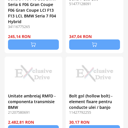
51477128091
Seria 6 F06 Gran Coupe
F06 Gran Coupe LCI F13
F13 LCI, BMW Seria 7 F04
Hybrid
34116775265
245,14 RON
347,04 RON
Unitate ambreiaj RMFD -
Bolt gol (hollow bolt) -
componenta transmisie
element fixare pentru
BMW
conducte ulei / banjo
21207580691
11427792255
2.482,81 RON
30,17 RON