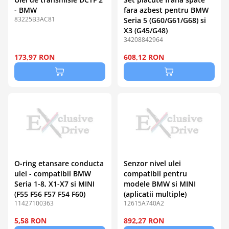
- BMW
fara azbest pentru BMW
83225B3AC81
Seria 5 (G60/G61/G68) si
X3 (G45/G48)
34208842964
173,97 RON
608,12 RON
O-ring etansare conducta
Senzor nivel ulei
ulei - compatibil BMW
compatibil pentru
Seria 1-8, X1-X7 si MINI
modele BMW si MINI
(F55 F56 F57 F54 F60)
(aplicatii multiple)
11427100363
12615A740A2
5,58 RON
892,27 RON