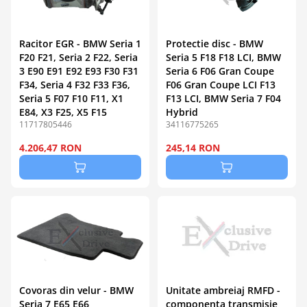
Racitor EGR - BMW Seria 1
Protectie disc - BMW
F20 F21, Seria 2 F22, Seria
Seria 5 F18 F18 LCI, BMW
3 E90 E91 E92 E93 F30 F31
Seria 6 F06 Gran Coupe
F34, Seria 4 F32 F33 F36,
F06 Gran Coupe LCI F13
Seria 5 F07 F10 F11, X1
F13 LCI, BMW Seria 7 F04
E84, X3 F25, X5 F15
Hybrid
11717805446
34116775265
4.206,47 RON
245,14 RON
Covoras din velur - BMW
Unitate ambreiaj RMFD -
Seria 7 E65 E66
componenta transmisie