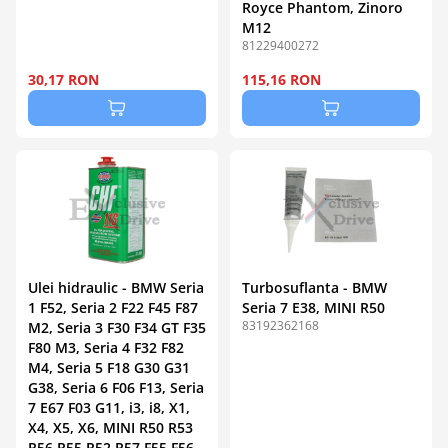
Royce Phantom, Zinoro
M12
81229400272
30,17 RON
115,16 RON
Ulei hidraulic - BMW Seria
Turbosuflanta - BMW
1 F52, Seria 2 F22 F45 F87
Seria 7 E38, MINI R50
83192362168
M2, Seria 3 F30 F34 GT F35
F80 M3, Seria 4 F32 F82
M4, Seria 5 F18 G30 G31
G38, Seria 6 F06 F13, Seria
7 E67 F03 G11, i3, i8, X1,
X4, X5, X6, MINI R50 R53
R56 R55 R52 R57 F55 F56,