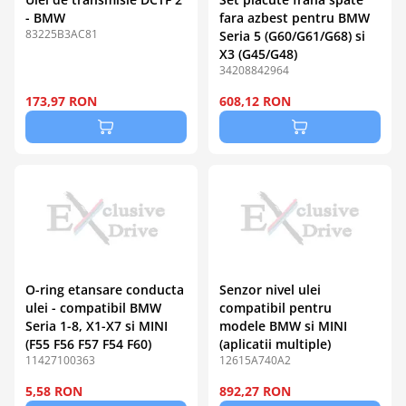
- BMW
fara azbest pentru BMW
83225B3AC81
Seria 5 (G60/G61/G68) si
X3 (G45/G48)
34208842964
173,97 RON
608,12 RON
O-ring etansare conducta
Senzor nivel ulei
ulei - compatibil BMW
compatibil pentru
Seria 1-8, X1-X7 si MINI
modele BMW si MINI
(F55 F56 F57 F54 F60)
(aplicatii multiple)
11427100363
12615A740A2
5,58 RON
892,27 RON