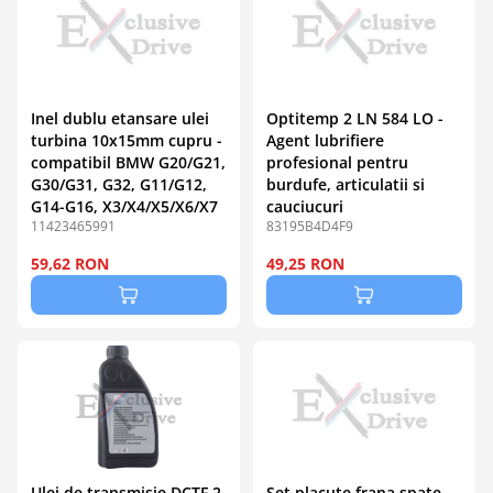
Inel dublu etansare ulei
Optitemp 2 LN 584 LO -
turbina 10x15mm cupru -
Agent lubrifiere
compatibil BMW G20/G21,
profesional pentru
G30/G31, G32, G11/G12,
burdufe, articulatii si
G14-G16, X3/X4/X5/X6/X7
cauciucuri
11423465991
83195B4D4F9
59,62 RON
49,25 RON
Ulei de transmisie DCTF 2
Set placute frana spate