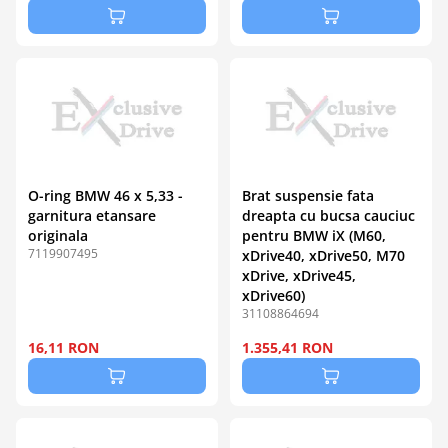
O-ring BMW 46 x 5,33 -
Brat suspensie fata
garnitura etansare
dreapta cu bucsa cauciuc
originala
pentru BMW iX (M60,
7119907495
xDrive40, xDrive50, M70
xDrive, xDrive45,
xDrive60)
31108864694
16,11 RON
1.355,41 RON