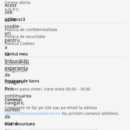
Cerere oferta
Acest
A.N.P.C.
site
utilizează
GDPR
cookie-
Politica de confidentialitate
uri
Politica de securitate
pentru
Politica Cookies
a
vă
Contul meu
îmbunătăți
Autentificare
experiența
Inregistrare
de
Program de lucru
navigare.
Prin
De luni pana vineri, intre orele 09.00 - 18.00
continuarea
Comenzi
navigării,
Comenzile se fac pe site sau pe email la adresa
sunteți
comenzi@exclusivexdrive.ro
. Nu primim comenzi telefonic.
de
acord
Plati securizate