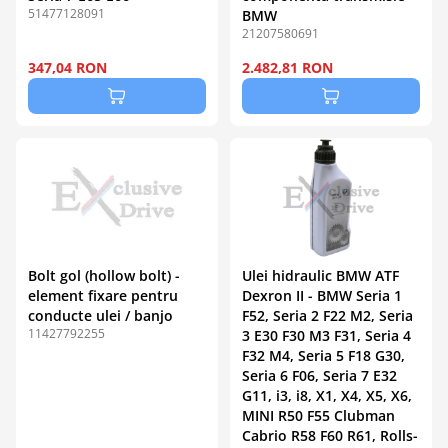
51477128091
BMW
21207580691
347,04 RON
2.482,81 RON
Bolt gol (hollow bolt) -
Ulei hidraulic BMW ATF
element fixare pentru
Dexron II - BMW Seria 1
conducte ulei / banjo
F52, Seria 2 F22 M2, Seria
11427792255
3 E30 F30 M3 F31, Seria 4
F32 M4, Seria 5 F18 G30,
Seria 6 F06, Seria 7 E32
G11, i3, i8, X1, X4, X5, X6,
MINI R50 F55 Clubman
Cabrio R58 F60 R61, Rolls-