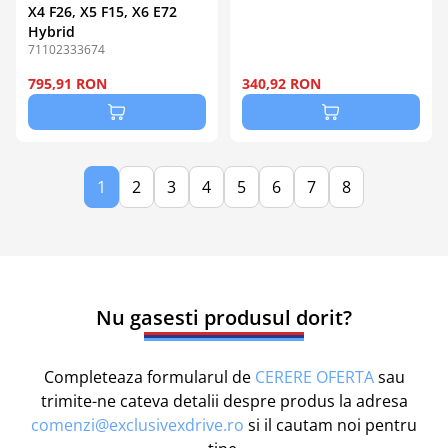
X4 F26, X5 F15, X6 E72
Hybrid
71102333674
795,91 RON
340,92 RON
1
2
3
4
5
6
7
8
Nu gasesti produsul dorit?
Completeaza formularul de
CERERE OFERTA
sau
trimite-ne cateva detalii despre produs la adresa
comenzi@exclusivexdrive.ro
si il cautam noi pentru