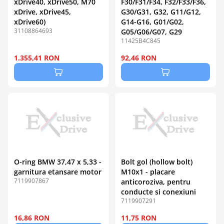
xDrive40, xDrive50, M70
F30/F31/F34, F32/F33/F36,
xDrive, xDrive45,
G30/G31, G32, G11/G12,
xDrive60)
G14-G16, G01/G02,
31108864693
G05/G06/G07, G29
11425B4C845
1.355,41 RON
92,46 RON
O-ring BMW 37,47 x 5,33 -
Bolt gol (hollow bolt)
garnitura etansare motor
M10x1 - placare
7119907867
anticoroziva, pentru
conducte si conexiuni
7119907291
16,86 RON
11,75 RON