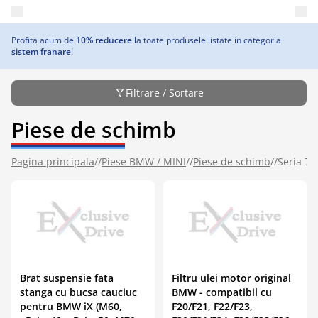
Deschide meniul principal
Profita acum de
10% reducere
la toate produsele listate in categoria
sistem franare
!
Filtrare / Sortare
Piese de schimb
Pagina principala
//
Piese BMW / MINI
//
Piese de schimb
//
Seria 7
Brat suspensie fata
Filtru ulei motor original
stanga cu bucsa cauciuc
BMW - compatibil cu
pentru BMW iX (M60,
F20/F21, F22/F23,