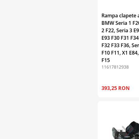
Rampa clapete a
BMW Seria 1 F20
2 F22, Seria 3 E
E93 F30 F31 F34,
F32 F33 F36, Ser
F10 F11, X1 E84,
F15
11617812938
393,25 RON