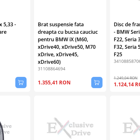
 5,33 -
Brat suspensie fata
Disc de fra
are
dreapta cu bucsa cauciuc
- BMW Seria
pentru BMW iX (M60,
F22, Seria 
xDrive40, xDrive50, M70
F32, Seria 
xDrive, xDrive45,
F25
3410885870
xDrive60)
31108864694
1.249,04 RON
1.355,41 RON
1.124,14 