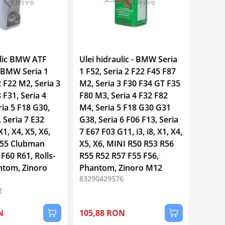
ulic BMW ATF
Ulei hidraulic - BMW Seria
- BMW Seria 1
1 F52, Seria 2 F22 F45 F87
2 F22 M2, Seria 3
M2, Seria 3 F30 F34 GT F35
F31, Seria 4
F80 M3, Seria 4 F32 F82
ia 5 F18 G30,
M4, Seria 5 F18 G30 G31
, Seria 7 E32
G38, Seria 6 F06 F13, Seria
 X1, X4, X5, X6,
7 E67 F03 G11, i3, i8, X1, X4,
F55 Clubman
X5, X6, MINI R50 R53 R56
F60 R61, Rolls-
R55 R52 R57 F55 F56,
ntom, Zinoro
Phantom, Zinoro M12
83290429576
2
N
105,88 RON