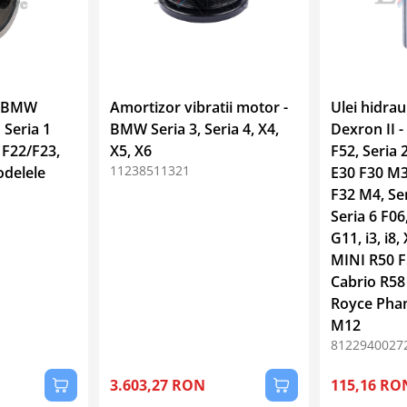
n BMW
Amortizor vibratii motor -
Ulei hidra
 Seria 1
BMW Seria 3, Seria 4, X4,
Dexron II 
 F22/F23,
X5, X6
F52, Seria 
11238511321
odelele
E30 F30 M3 
F32 M4, Ser
Seria 6 F06
G11, i3, i8,
MINI R50 
Cabrio R58 
Royce Pha
M12
8122940027
3.603,27 RON
115,16 RO