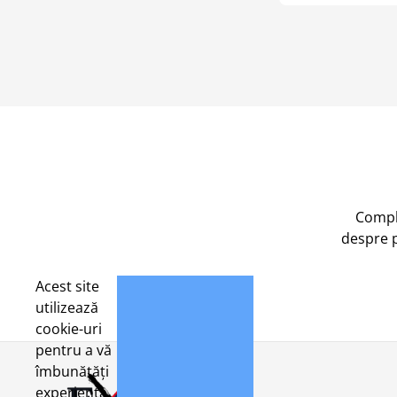
Compl
despre 
Acest site
utilizează
cookie-uri
pentru a vă
îmbunătăți
experiența