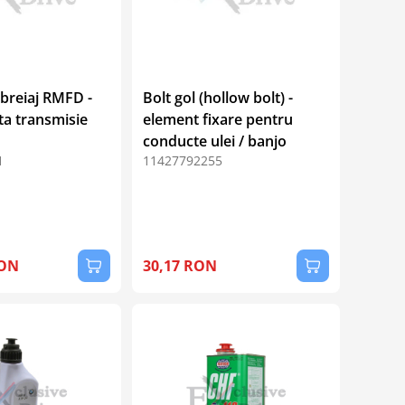
breiaj RMFD -
Bolt gol (hollow bolt) -
a transmisie
element fixare pentru
conducte ulei / banjo
1
11427792255
RON
30,17 RON