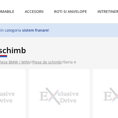
MABILE
ACCESORII
ROTI SI ANVELOPE
INTRETINE
 in categoria
sistem franare
!
 schimb
Piese BMW / MINI
//
Piese de schimb
//
Seria 4