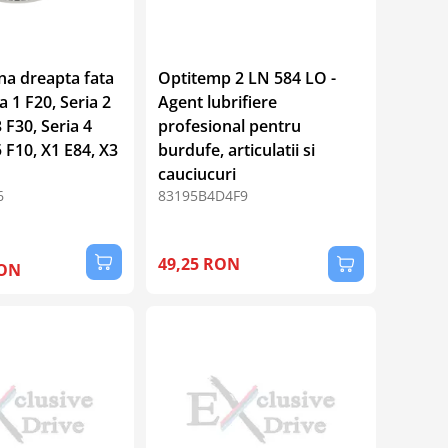
na dreapta fata
Optitemp 2 LN 584 LO -
 1 F20, Seria 2
Agent lubrifiere
3 F30, Seria 4
profesional pentru
5 F10, X1 E84, X3
burdufe, articulatii si
cauciucuri
6
83195B4D4F9
49,25 RON
RON