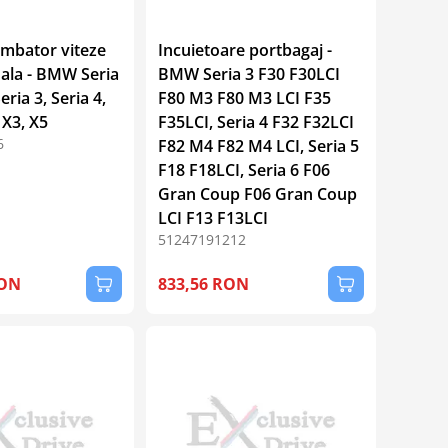
mbator viteze
Incuietoare portbagaj -
ala - BMW Seria
BMW Seria 3 F30 F30LCI
Seria 3, Seria 4,
F80 M3 F80 M3 LCI F35
 X3, X5
F35LCI, Seria 4 F32 F32LCI
6
F82 M4 F82 M4 LCI, Seria 5
F18 F18LCI, Seria 6 F06
Gran Coup F06 Gran Coup
LCI F13 F13LCI
51247191212
RON
833,56 RON