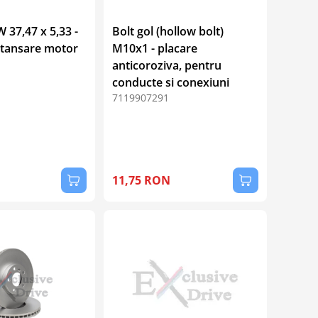
 37,47 x 5,33 -
Bolt gol (hollow bolt)
etansare motor
M10x1 - placare
anticoroziva, pentru
conducte si conexiuni
7119907291
11,75 RON