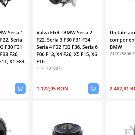
MW Seria 1
Valva EGR - BMW Seria 2
Unitate am
 F22, Seria
F22, Seria 3 F30 F31 F34,
component
93 F30 F31
Seria 4 F32 F33 F36, Seria 6
BMW
2120758069
 F33 F36,
F06 F13, X4 F26, X5 F15, X6
F11, X1 E84,
F16
11717810871
1.122,95 RON
2.482,81 