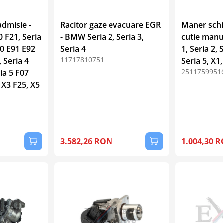
dmisie -
Racitor gaze evacuare EGR
Maner schi
 F21, Seria
- BMW Seria 2, Seria 3,
cutie manu
90 E91 E92
Seria 4
1, Seria 2, 
11717810751
 Seria 4
Seria 5, X1,
2511759951
ia 5 F07
 X3 F25, X5
3.582,26 RON
1.004,30 