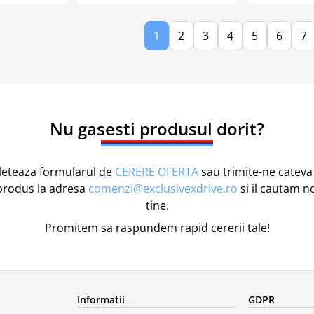
1
2
3
4
5
6
7
Nu gasesti produsul dorit?
eteaza formularul de
CERERE OFERTA
sau trimite-ne cateva 
produs la adresa
comenzi@exclusivexdrive.ro
si il cautam n
tine.
Promitem sa raspundem rapid cererii tale!
Informatii
GDPR