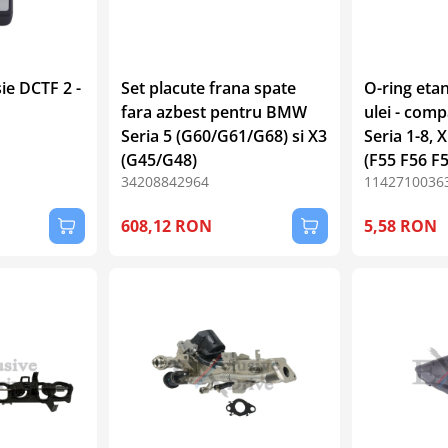
ie DCTF 2 -
Set placute frana spate
O-ring eta
fara azbest pentru BMW
ulei - com
Seria 5 (G60/G61/G68) si X3
Seria 1-8, 
(G45/G48)
(F55 F56 F5
34208842964
1142710036
608,12 RON
5,58 RON