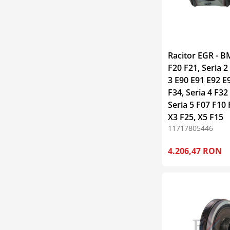
Racitor EGR - B
F20 F21, Seria 2
3 E90 E91 E92 E
F34, Seria 4 F32
Seria 5 F07 F10 
X3 F25, X5 F15
11717805446
4.206,47 RON