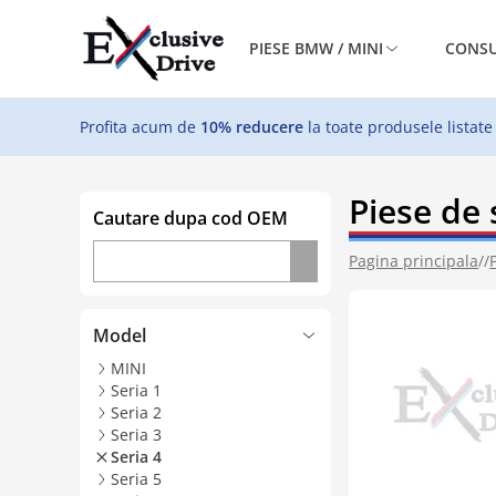
PIESE BMW / MINI
CONSU
Profita acum de
10% reducere
la toate produsele listate
Piese de
Cautare dupa cod OEM
Pagina principala
//
Model
MINI
Seria 1
Seria 2
Seria 3
Seria 4
Seria 5