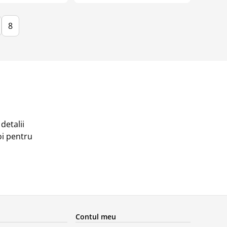
8
detalii
oi pentru
Contul meu