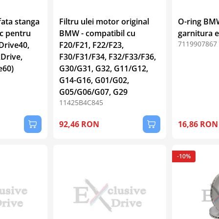
fata stanga
Filtru ulei motor original
O-ring BMW
c pentru
BMW - compatibil cu
garnitura 
7119907867
Drive40,
F20/F21, F22/F23,
Drive,
F30/F31/F34, F32/F33/F36,
e60)
G30/G31, G32, G11/G12,
G14-G16, G01/G02,
G05/G06/G07, G29
11425B4C845
92,46 RON
16,86 RON
-10%