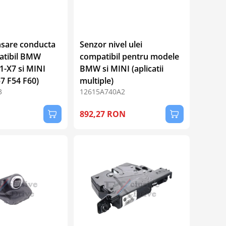
nsare conducta
Senzor nivel ulei
patibil BMW
compatibil pentru modele
X1-X7 si MINI
BMW si MINI (aplicatii
7 F54 F60)
multiple)
3
12615A740A2
892,27 RON