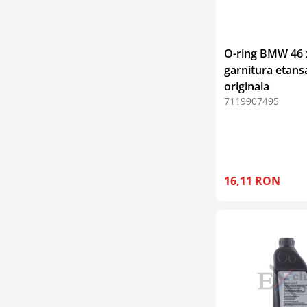
O-ring BMW 46 x
garnitura etans
originala
7119907495
16,11 RON