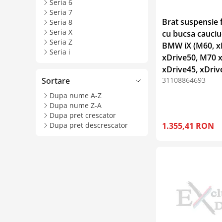
Seria 6
Seria 7
Brat suspensie 
Seria 8
Seria X
cu bucsa cauciu
Seria Z
BMW iX (M60, x
Seria i
xDrive50, M70 x
xDrive45, xDriv
Sortare
31108864693
Dupa nume A-Z
Dupa nume Z-A
Dupa pret crescator
Dupa pret descrescator
1.355,41 RON