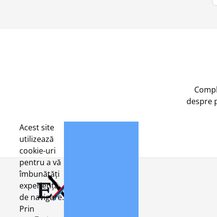
Compl
despre 
Acest site
utilizează
cookie-uri
pentru a vă
îmbunătăți
experiența
de navigare.
Prin