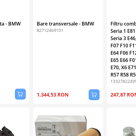
ata - BMW
Bare transversale - BMW
Filtru com
82712469101
Seria 1 E81
Seria 3 E46
F07 F10 F11
E64 F06 F12
E65 E66 F01
E70, X6 E7
R57 R58 R5
1332782249
1.344,53 RON
247,87 RO