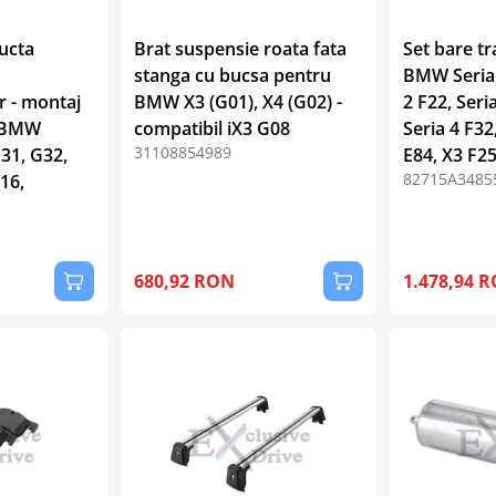
ucta
Brat suspensie roata fata
Set bare tr
stanga cu bucsa pentru
BMW Seria 
 - montaj
BMW X3 (G01), X4 (G02) -
2 F22, Seri
u BMW
compatibil iX3 G08
Seria 4 F32
31108854989
31, G32,
E84, X3 F2
82715A3485
16,
680,92 RON
1.478,94 