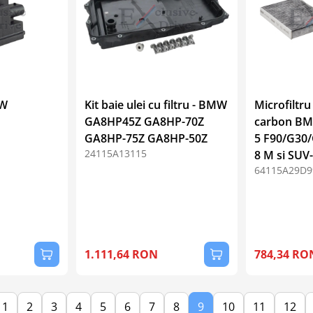
MW
Kit baie ulei cu filtru - BMW
Microfiltru
GA8HP45Z GA8HP-70Z
carbon BMW
GA8HP-75Z GA8HP-50Z
5 F90/G30/
24115A13115
8 M si SUV
64115A29D9
1.111,64 RON
784,34 RO
1
2
3
4
5
6
7
8
9
10
11
12