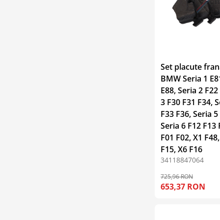
Set placute fran
BMW Seria 1 E8
E88, Seria 2 F22
3 F30 F31 F34, S
F33 F36, Seria 5
Seria 6 F12 F13 
F01 F02, X1 F48,
F15, X6 F16
34118847064
725,96 RON
653,37 RON