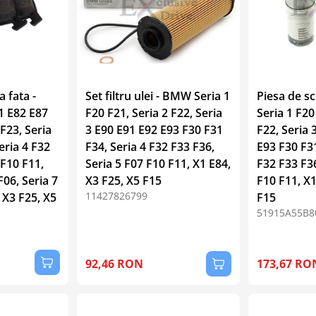
a fata -
Set filtru ulei - BMW Seria 1
Piesa de s
1 E82 E87
F20 F21, Seria 2 F22, Seria
Seria 1 F20
 F23, Seria
3 E90 E91 E92 E93 F30 F31
F22, Seria 
eria 4 F32
F34, Seria 4 F32 F33 F36,
E93 F30 F31
 F10 F11,
Seria 5 F07 F10 F11, X1 E84,
F32 F33 F36
F06, Seria 7
X3 F25, X5 F15
F10 F11, X1
11427826799
 X3 F25, X5
F15
51915A55B8
92,46 RON
173,67 RO