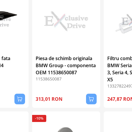
 fata
Piesa de schimb originala
Filtru combu
M4
BMW Group - componenta
BMW Seria 1
OEM 11538650087
3, Seria 4, 
11538650087
X5
1332782249
313,01 RON
247,87 RO
-10%