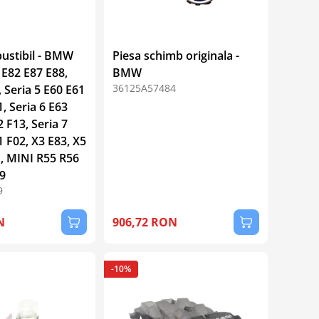
bustibil - BMW
Piesa schimb originala -
 E82 E87 E88,
BMW
36125A57484
, Seria 5 E60 E61
, Seria 6 E63
 F13, Seria 7
 F02, X3 E83, X5
1, MINI R55 R56
9
9
N
906,72 RON
-10%