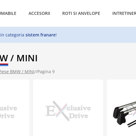
MABILE
ACCESORII
ROTI SI ANVELOPE
INTRETINE
 in categoria
sistem franare
!
W / MINI
Piese BMW / MINI
//
Pagina 9