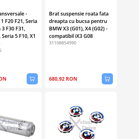
ansversale -
Brat suspensie roata fata
1 F20 F21, Seria
dreapta cu bucsa pentru
a 3 F30 F31,
BMW X3 (G01), X4 (G02) -
, Seria 5 F10, X1
compatibil iX3 G08
31108854990
5
5
RON
680,92 RON