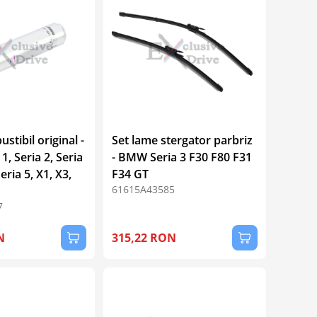
stibil original -
Set lame stergator parbriz
, Seria 2, Seria
- BMW Seria 3 F30 F80 F31
Seria 5, X1, X3,
F34 GT
61615A43585
7
N
315,22 RON