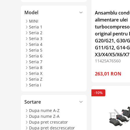
Model
Ansamblu cond
alimentare ulei
MINI
turbocompresor
Seria 1
Seria 2
original pentr
Seria 3
G20/G21, G30/G
Seria 4
G11/G12, G14-G
Seria 5
X3/X4/X5/X6/X7
Seria 6
11425A76560
Seria 7
Seria 8
Seria X
263,01 RON
Seria Z
Seria i
-10%
Sortare
Dupa nume A-Z
Dupa nume Z-A
Dupa pret crescator
Dupa pret descrescator