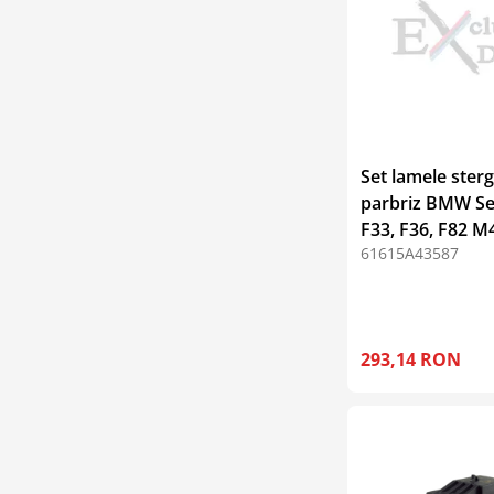
Set lamele ster
parbriz BMW Ser
F33, F36, F82 M
61615A43587
293,14 RON