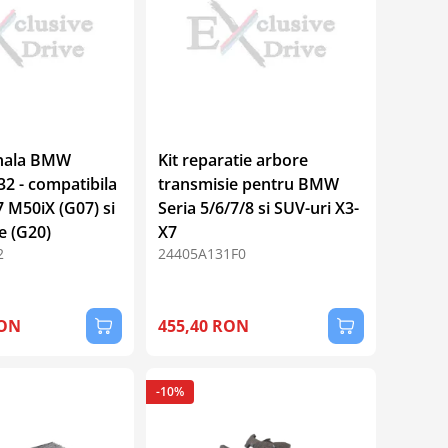
inala BMW
Kit reparatie arbore
2 - compatibila
transmisie pentru BMW
7 M50iX (G07) si
Seria 5/6/7/8 si SUV-uri X3-
e (G20)
X7
2
24405A131F0
RON
455,40 RON
-10%