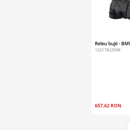
Releu bujii - B
12217822098
657,62 RON