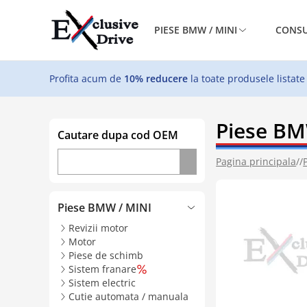
PIESE BMW / MINI
CONSU
Profita acum de
10% reducere
la toate produsele listate
Piese BM
Cautare dupa cod OEM
Pagina principala
//
Piese BMW / MINI
Revizii motor
Motor
Piese de schimb
Sistem franare
Sistem electric
Cutie automata / manuala