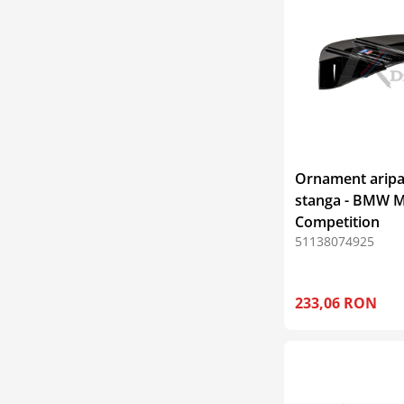
Ornament aripa
stanga - BMW 
Competition
51138074925
233,06 RON