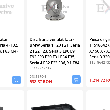
gator
Disc frana ventilat fata -
Piesa orig
ia 4 (F32,
BMW Seria 1 F20 F21, Seria
1151864273
4, F83 M4)
2 F22 F23, Seria 3 E90 E91
X7 50iX / X
E92 E93 F30 F31 F34 F35,
Seria 3 330
1151864273
Seria 4 F32 F33 F36, X1 E84
34118848417
598,18 RON
1.214,72 
538,37 RON