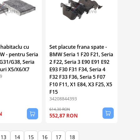
 habitaclu cu
Set placute frana spate -
 - pentru Seria
BMW Seria 1 F20 F21, Seria
G31/G38, Seria
2 F22, Seria 3 E90 E91 E92
-uri X5/X6/X7
E93 F30 F31 F34, Seria 4
9
F32 F33 F36, Seria 5 F07
F10 F11, X1 E84, X3 F25, X5
F15
34208844393
614,30 RON
N
552,87 RON
13
14
15
16
17
18