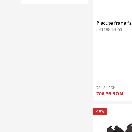
Placute frana f
34118847063
784,84 RON
706,36 RON
-10%