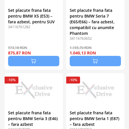
Set placute frana fata
Set placute frana fata
pentru BMW X5 (E53) –
pentru BMW Seria 7
fara azbest, pentru SUV
(E65/E66) – fara azbest,
34116761282
compatibil cu anumite
Phantom
34116763652
973,18 RON
1.155,70 RON
875,87 RON
1.040,13 RON
-10%
-10%
Set placute frana fata
Set placute frana fata
pentru BMW Seria 3 (E46)
pentru BMW Seria 1 (E87)
– fara azbest
– fara azbest