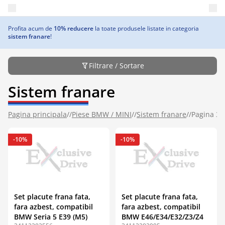
Deschide meniul principal
Profita acum de
10% reducere
la toate produsele listate in categoria
sistem franare
!
Filtrare / Sortare
Sistem franare
Pagina principala
//
Piese BMW / MINI
//
Sistem franare
//
Pagina 3
-10%
-10%
Set placute frana fata,
Set placute frana fata,
fara azbest, compatibil
fara azbest, compatibil
BMW Seria 5 E39 (M5)
BMW E46/E34/E32/Z3/Z4