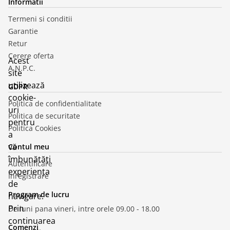
Informatii
Termeni si conditii
Garantie
Retur
Cerere oferta
Acest
A.N.P.C.
site
utilizează
GDPR
cookie-
Politica de confidentialitate
uri
Politica de securitate
pentru
Politica Cookies
a
vă
Contul meu
îmbunătăți
Autentificare
experiența
Inregistrare
de
Program de lucru
navigare.
Prin
De luni pana vineri, intre orele 09.00 - 18.00
continuarea
Comenzi