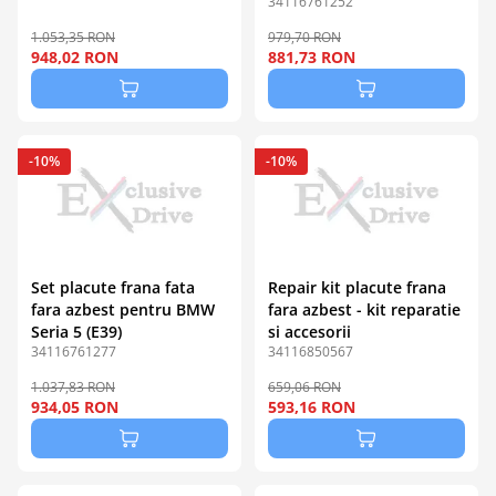
34116761252
1.053,35 RON
979,70 RON
948,02 RON
881,73 RON
-10%
-10%
Set placute frana fata
Repair kit placute frana
fara azbest pentru BMW
fara azbest - kit reparatie
Seria 5 (E39)
si accesorii
34116761277
34116850567
1.037,83 RON
659,06 RON
934,05 RON
593,16 RON