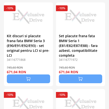
-10%
-10%
Kit discuri si placute
Set placute frana fata
frana fata BMW Seria 3
BMW Seria 1
(E90/E91/E92/E93) - set
(E81/E82/E87/E88) - fara
original pentru LCI si pre-
azbest, compatibilitate
LCI
completa
34116771868
34116771972
745,60 RON
745,60 RON
671,04 RON
671,04 RON
-10%
-10%