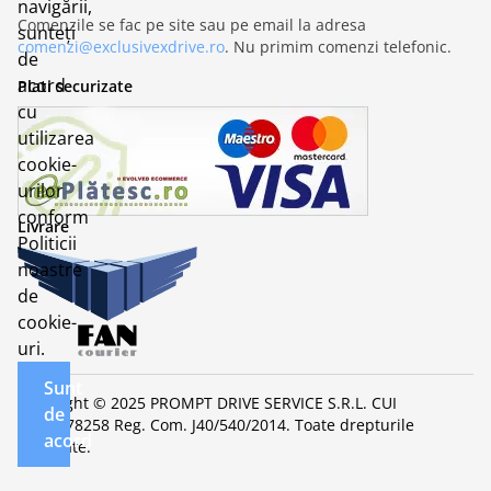
navigării,
Comenzile se fac pe site sau pe email la adresa
sunteți
comenzi@exclusivexdrive.ro
. Nu primim comenzi telefonic.
de
acord
Plati securizate
cu
utilizarea
cookie-
urilor
conform
Livrare
Politicii
noastre
de
cookie-
uri.
Sunt
Copyright © 2025 PROMPT DRIVE SERVICE S.R.L. CUI
de
RO32678258 Reg. Com. J40/540/2014. Toate drepturile
acord
rezervate.