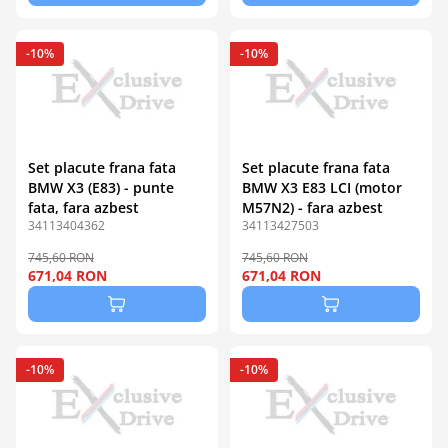
-10%
-10%
Set placute frana fata
Set placute frana fata
BMW X3 (E83) - punte
BMW X3 E83 LCI (motor
fata, fara azbest
M57N2) - fara azbest
34113404362
34113427503
745,60 RON
745,60 RON
671,04 RON
671,04 RON
-10%
-10%