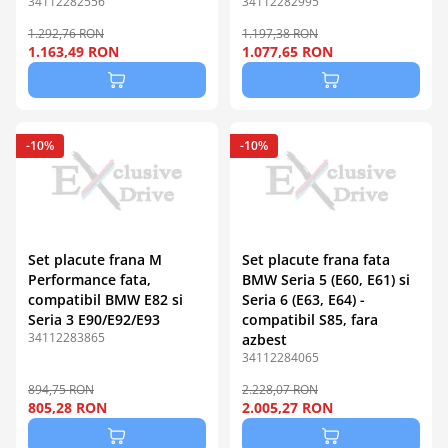
34112282556
34112282995
1.292,76 RON
1.197,38 RON
1.163,49 RON
1.077,65 RON
-10%
-10%
Set placute frana M
Set placute frana fata
Performance fata,
BMW Seria 5 (E60, E61) si
compatibil BMW E82 si
Seria 6 (E63, E64) -
Seria 3 E90/E92/E93
compatibil S85, fara
34112283865
azbest
34112284065
894,75 RON
2.228,07 RON
805,28 RON
2.005,27 RON