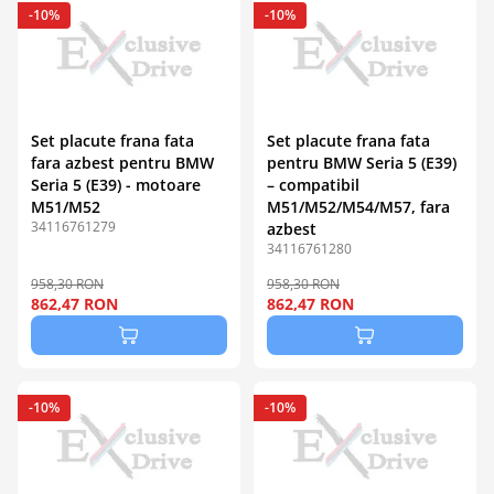
-10%
-10%
Set placute frana fata
Set placute frana fata
fara azbest pentru BMW
pentru BMW Seria 5 (E39)
Seria 5 (E39) - motoare
– compatibil
M51/M52
M51/M52/M54/M57, fara
34116761279
azbest
34116761280
958,30 RON
958,30 RON
862,47 RON
862,47 RON
-10%
-10%