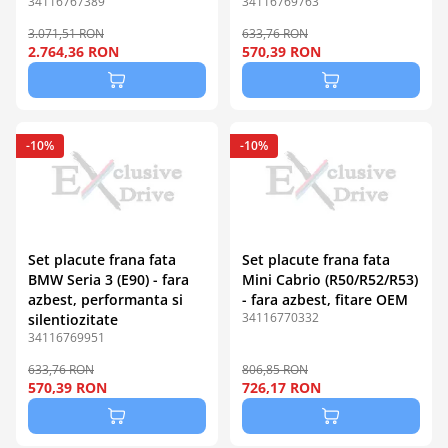
34116767389
34116769763
3.071,51 RON
633,76 RON
2.764,36 RON
570,39 RON
-10%
-10%
Set placute frana fata
Set placute frana fata
BMW Seria 3 (E90) - fara
Mini Cabrio (R50/R52/R53)
azbest, performanta si
- fara azbest, fitare OEM
34116770332
silentiozitate
34116769951
633,76 RON
806,85 RON
570,39 RON
726,17 RON