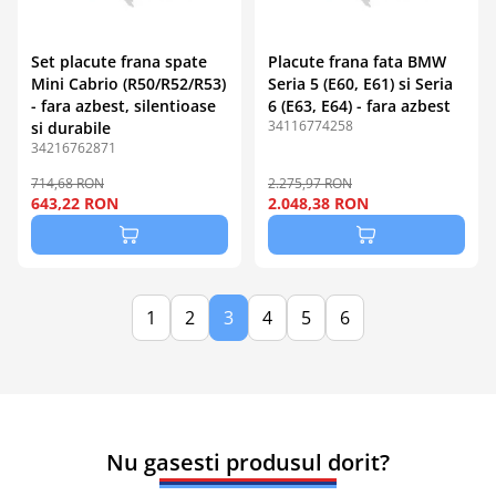
Set placute frana spate
Placute frana fata BMW
Mini Cabrio (R50/R52/R53)
Seria 5 (E60, E61) si Seria
- fara azbest, silentioase
6 (E63, E64) - fara azbest
34116774258
si durabile
34216762871
714,68 RON
2.275,97 RON
643,22 RON
2.048,38 RON
1
2
3
4
5
6
Nu gasesti produsul dorit?