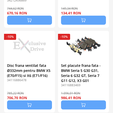
34212456869
744,62 RON
149,34 RON
670,16 RON
134,41 RON
-10%
-10%
Disc frana ventilat fata
Set placute frana fata -
Ø332mm pentru BMW X5
BMW Seria 5 G30 G31,
(E70/F15) si X6 (E71/F16)
Seria 6 G32 GT, Seria 7
34116886478
G11 G12, X3 G01
34116883469
785,22 RON
1.096,01 RON
706,70 RON
986,41 RON