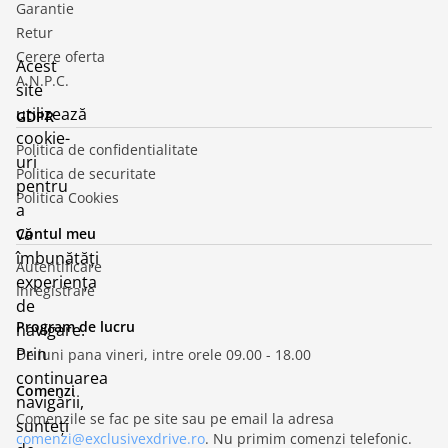
Garantie
Retur
Cerere oferta
Acest
A.N.P.C.
site
utilizează
GDPR
cookie-
Politica de confidentialitate
uri
Politica de securitate
pentru
Politica Cookies
a
vă
Contul meu
îmbunătăți
Autentificare
experiența
Inregistrare
de
Program de lucru
navigare.
Prin
De luni pana vineri, intre orele 09.00 - 18.00
continuarea
Comenzi
navigării,
Comenzile se fac pe site sau pe email la adresa
sunteți
comenzi@exclusivexdrive.ro
. Nu primim comenzi telefonic.