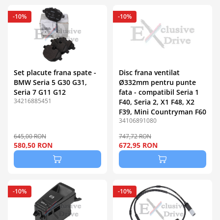
-10%
-10%
Set placute frana spate -
Disc frana ventilat
BMW Seria 5 G30 G31,
Ø332mm pentru punte
Seria 7 G11 G12
fata - compatibil Seria 1
34216885451
F40, Seria 2, X1 F48, X2
F39, Mini Countryman F60
34106891080
645,00 RON
747,72 RON
580,50 RON
672,95 RON
-10%
-10%