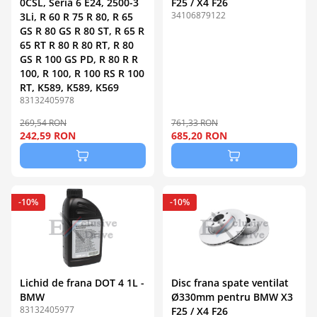
0CSL, Seria 6 E24, 2500-3
F25 / X4 F26
34106879122
3Li, R 60 R 75 R 80, R 65
GS R 80 GS R 80 ST, R 65 R
65 RT R 80 R 80 RT, R 80
GS R 100 GS PD, R 80 R R
100, R 100, R 100 RS R 100
RT, K589, K589, K569
83132405978
269,54 RON
761,33 RON
242,59 RON
685,20 RON
-10%
-10%
Lichid de frana DOT 4 1L -
Disc frana spate ventilat
BMW
Ø330mm pentru BMW X3
83132405977
F25 / X4 F26