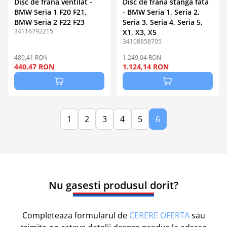
Disc de frana ventilat -
Disc de frana stanga fata
BMW Seria 1 F20 F21,
- BMW Seria 1, Seria 2,
BMW Seria 2 F22 F23
Seria 3, Seria 4, Seria 5,
34116792215
X1, X3, X5
34108858705
489,41 RON
1.249,04 RON
440,47 RON
1.124,14 RON
1
2
3
4
5
6
Nu gasesti produsul dorit?
Completeaza formularul de
CERERE OFERTA
sau