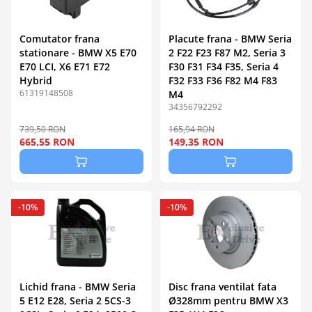
Comutator frana
Placute frana - BMW Seria
stationare - BMW X5 E70
2 F22 F23 F87 M2, Seria 3
E70 LCI, X6 E71 E72
F30 F31 F34 F35, Seria 4
Hybrid
F32 F33 F36 F82 M4 F83
61319148508
M4
34356792292
739,50 RON
165,94 RON
665,55 RON
149,35 RON
-10%
-10%
Lichid frana - BMW Seria
Disc frana ventilat fata
5 E12 E28, Seria 2 5CS-3
Ø328mm pentru BMW X3