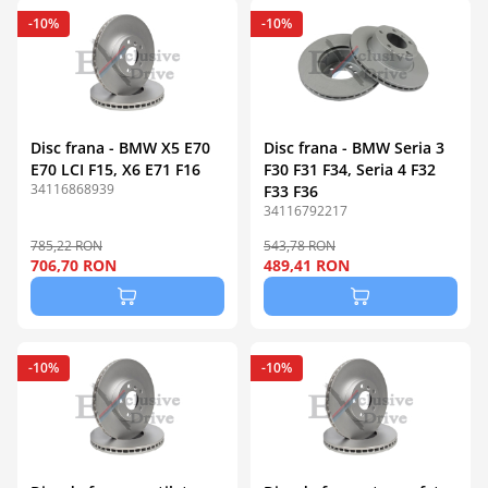
-10%
-10%
Disc frana - BMW X5 E70
Disc frana - BMW Seria 3
E70 LCI F15, X6 E71 F16
F30 F31 F34, Seria 4 F32
34116868939
F33 F36
34116792217
785,22 RON
543,78 RON
706,70 RON
489,41 RON
-10%
-10%