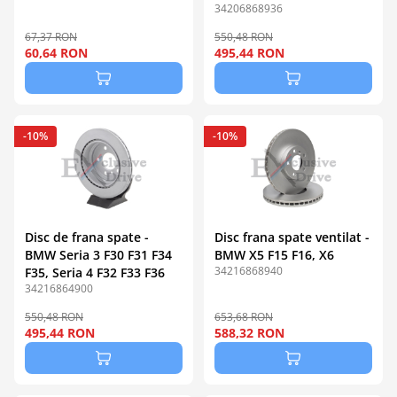
34206868936
67,37 RON
550,48 RON
60,64 RON
495,44 RON
-10%
-10%
Disc de frana spate -
Disc frana spate ventilat -
BMW Seria 3 F30 F31 F34
BMW X5 F15 F16, X6
34216868940
F35, Seria 4 F32 F33 F36
34216864900
550,48 RON
653,68 RON
495,44 RON
588,32 RON