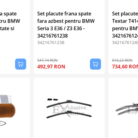
na spate
Set placute frana spate
Set placute
ntru BMW
fara azbest pentru BMW
Textar T41
tate si
Seria 3 E36 / Z3 E36 -
pentru BMW
34216761238
342167612
34216761238
3421676124
547,74 RON
816,22 RON
492,97 RON
734,60 RO