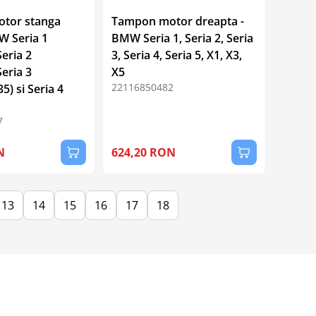
tor stanga
Tampon motor dreapta -
W Seria 1
BMW Seria 1, Seria 2, Seria
Seria 2
3, Seria 4, Seria 5, X1, X3,
Seria 3
X5
22116850482
5) si Seria 4
7
N
624,20 RON
13
14
15
16
17
18