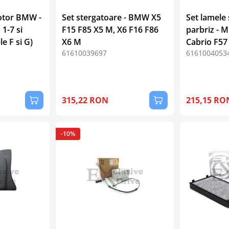
motor BMW -
Set stergatoare - BMW X5
Set lamele 
 1-7 si
F15 F85 X5 M, X6 F16 F86
parbriz - M
e F si G)
X6 M
Cabrio F57
61610039697
6161004053
315,22 RON
215,15 RO
-10%