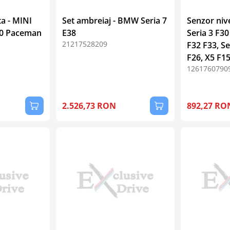
ta - MINI
Set ambreiaj - BMW Seria 7
Senzor niv
0 Paceman
E38
Seria 3 F30
21217528209
F32 F33, Se
F26, X5 F15
1261760790
2.526,73 RON
892,27 RO