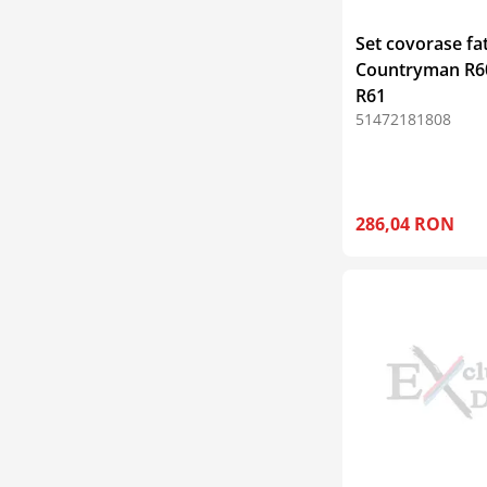
Set covorase fa
Countryman R6
R61
51472181808
286,04 RON