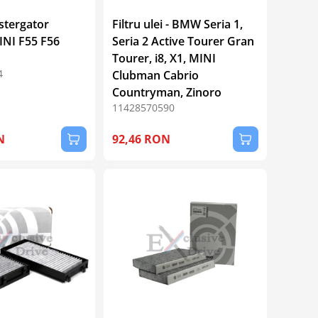
stergator
Filtru ulei - BMW Seria 1,
INI F55 F56
Seria 2 Active Tourer Gran
Tourer, i8, X1, MINI
4
Clubman Cabrio
Countryman, Zinoro
11428570590
N
92,46 RON