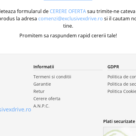
eteaza formularul de
CERERE OFERTA
sau trimite-ne cateva 
produs la adresa
comenzi@exclusivexdrive.ro
si il cautam n
tine.
Promitem sa raspundem rapid cererii tale!
Informatii
GDPR
Termeni si conditii
Politica de con
Garantie
Politica de se
Retur
Politica Cooki
Cerere oferta
A.N.P.C.
ivexdrive.ro
Plati securizate