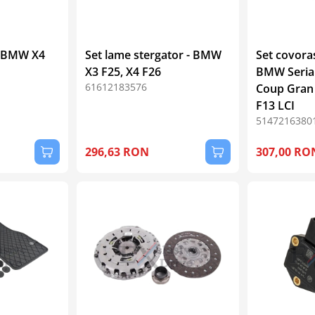
 - BMW X4
Set lame stergator - BMW
Set covoras
X3 F25, X4 F26
BMW Seria
61612183576
Coup Gran 
F13 LCI
5147216380
296,63 RON
307,00 RO