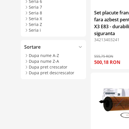
Seria 6
Seria 7
Set placute fra
Seria 8
Seria X
fara azbest pe
Seria Z
X3 E83 - durabili
Seria i
siguranta
34213403241
Sortare
Dupa nume A-Z
555,75 RON
Dupa nume Z-A
500,18 RON
Dupa pret crescator
Dupa pret descrescator