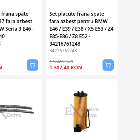
 frana spate
Set placute frana spate
47 fara azbest
fara azbest pentru BMW
 Seria 3 E46 -
E46 / E39 / E38 / X5 E53 / Z4
40
E85-E86 / Z8 E52 -
0
34216761248
34216761248
1.452,66 RON
N
1.307,40 RON