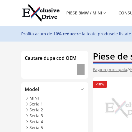
PIESE BMW / MINI
CONSU
Profita acum de
10% reducere
la toate produsele listate
Piese de
Cautare dupa cod OEM
Pagina principala
//
-10%
Model
MINI
Seria 1
Seria 2
Seria 3
Seria 4
Seria 5