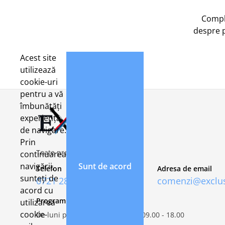
Compl
despre 
Acest site
utilizează
cookie-uri
pentru a vă
îmbunătăți
experiența
de navigare.
Prin
Toate preturile includ TVA 21%
continuarea
navigării,
Sunt de acord
Telefon
Adresa de email
sunteți de
0721 282 092
comenzi@exclus
acord cu
Program de lucru
utilizarea
cookie-
De luni pana vineri, intre orele 09.00 - 18.00