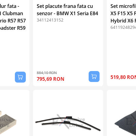
ur fata -
Set placute frana fata cu
Set microf
CI Clubman
senzor - BMW X1 Seria E84
X5 F15 X5 
34112413152
rio R57 R57
Hybrid X6 
6411924829
oadster R59
884,10 RON
519,80 RO
795,69 RON