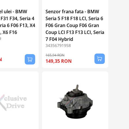
el ulei - BMW
Senzor frana fata - BMW
 F31 F34, Seria 4
Seria 5 F18 F18 LCI, Seria 6
ria 6 F06 F13, X4
F06 Gran Coup F06 Gran
, X6 F16
Coup LCI F13 F13 LCI, Seria
9
7 F04 Hybrid
34356791958
165,94 RON
N
149,35 RON