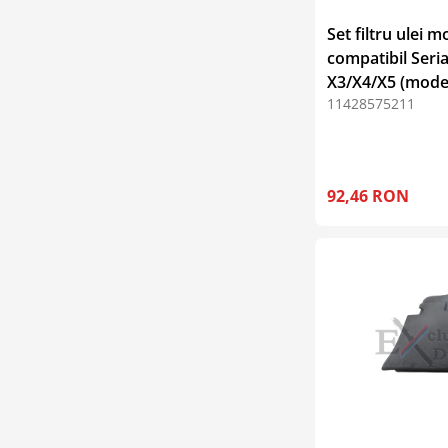
Set filtru ulei 
compatibil Seria
X3/X4/X5 (model
11428575211
92,46 RON