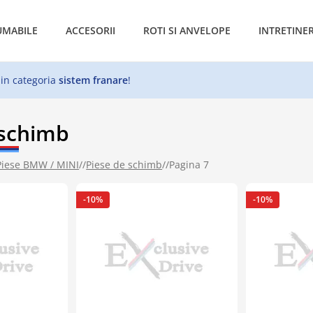
MABILE
ACCESORII
ROTI SI ANVELOPE
INTRETINE
 in categoria
sistem franare
!
 schimb
Piese BMW / MINI
//
Piese de schimb
//
Pagina 7
-10%
-10%