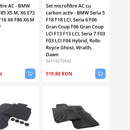
iltre AC - BMW
Set microfiltre AC cu
F85 X5 M, X6 E72
carbon activ - BMW Seria 5
F16 X6 F86 X6 M
F18 F18 LCI, Seria 6 F06
4
Gran Coup F06 Gran Coup
LCI F13 F13 LCI, Seria 7 F03
F03 LCI F04 Hybrid, Rolls-
Royce Ghost, Wraith,
Dawn
64119272642
N
519,80 RON