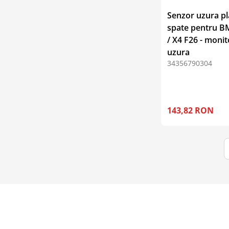
Senzor uzura pl
spate pentru B
/ X4 F26 - monit
uzura
34356790304
143,82 RON