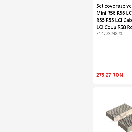
Set covorase vel
Mini R56 R56 L
R55 R55 LCI Cab
LCI Coup R58 R
51477324823
275,27 RON