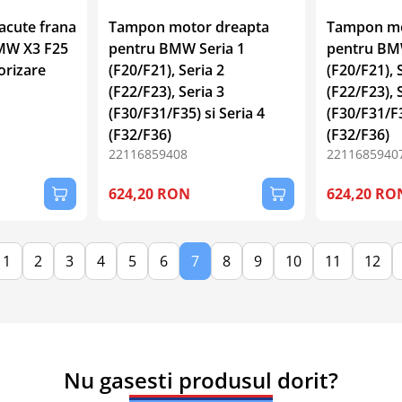
acute frana
Tampon motor dreapta
Tampon mo
MW X3 F25
pentru BMW Seria 1
pentru BM
orizare
(F20/F21), Seria 2
(F20/F21), 
(F22/F23), Seria 3
(F22/F23), 
(F30/F31/F35) si Seria 4
(F30/F31/F3
(F32/F36)
(F32/F36)
22116859408
2211685940
624,20 RON
624,20 RO
1
2
3
4
5
6
7
8
9
10
11
12
Nu gasesti produsul dorit?